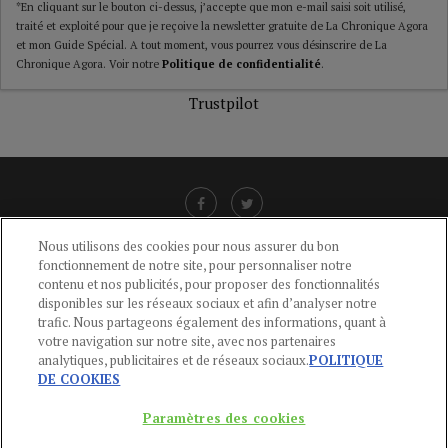
*En cliquant sur le bouton ci-dessus, j’accepte que mon e-mail saisi soit utilisé,
traité et exploité pour que je reçoive la newsletter gratuite de La Chronique Agora
et mon Guide Spécial. A tout moment, vous pourrez vous désinscrire de La
Chronique Agora. Voir notre
Politique de confidentialité
.
Trustpilot
Nous utilisons des cookies pour nous assurer du bon
fonctionnement de notre site, pour personnaliser notre
LIENS UTILES
contenu et nos publicités, pour proposer des fonctionnalités
disponibles sur les réseaux sociaux et afin d’analyser notre
CGU
-
POLITIQUE DE CONFIDENTIALITÉ
-
POLITIQUE DES COOKIES
-
trafic. Nous partageons également des informations, quant à
MENTIONS LÉGALES
-
AIDE
votre navigation sur notre site, avec nos partenaires
analytiques, publicitaires et de réseaux sociaux.
POLITIQUE
CONTACT
DE COOKIES
service-clients@publications-agora.fr
01 44 59 91 11
Paramètres des cookies
Du Lundi au Vendredi, 9h-13h et 14h-17h
136 Rue Saint-Denis 75002 PARIS