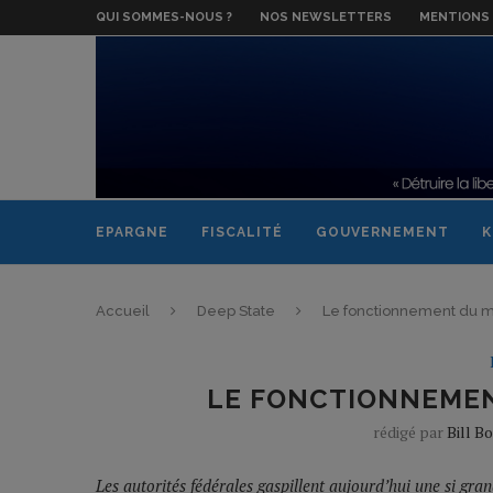
QUI SOMMES-NOUS ?
NOS NEWSLETTERS
MENTIONS 
EPARGNE
FISCALITÉ
GOUVERNEMENT
K
Accueil
Deep State
Le fonctionnement du m
LE FONCTIONNEMEN
rédigé par
Bill B
Les autorités fédérales gaspillent aujourd’hui une si gran