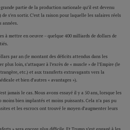
 grande partie de la production nationale qu’il est devenu
 de s’en sortir. C’est la raison pour laquelle les salaires réels
s années.
es à mettre en oeuvre – quelque 400 milliards de dollars de
tiés.
ollars par an (le montant des déficits attendus dans les
plus loin, s’attaquer à l’excès de « muscle » de l’Empire (le
étrangère, etc.) et aux transferts extravagants vers la
édicale et bien d’autres « avantages »).
n’est jamais le cas. Nous avons essayé il y a 50 ans, lorsque les
up moins bien implantés et moins puissants. Cela n’a pas pu
asites et les escrocs ont trouvé le moyen d’augmenter leurs
sferts » sera encore plus difficile. Et Trump s’est engagé à les