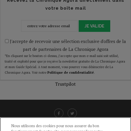
Recevez la Chronique Agora directement dans
votre boîte mail
JE VALIDE
J'accepte de recevoir une sélection exclusive d'offres de la
part de partenaires de La Chronique Agora
*En cliquant sur le bouton ci-dessus, j’accepte que mon e-mail saisi soit utilisé,
traité et exploité pour que je reçoive la newsletter gratuite de La Chronique Agora
et mon Guide Spécial. A tout moment, vous pourrez vous désinscrire de La
Chronique Agora. Voir notre
Politique de confidentialité
.
Trustpilot
Nous utilisons des cookies pour nous assurer du bon