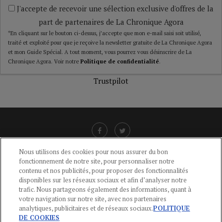
J'accepte de recevoir une sélection exclusive d'offres de la
part de partenaires de La Chronique Agora
*En cliquant sur le bouton ci-dessus, j’accepte que mon e-mail saisi soit utilisé,
traité et exploité pour que je reçoive la newsletter gratuite de La Chronique Agora
et mon Guide Spécial. A tout moment, vous pourrez vous désinscrire de La
Chronique Agora. Voir notre
Politique de confidentialité
.
Trustpilot
Nous utilisons des cookies pour nous assurer du bon
fonctionnement de notre site, pour personnaliser notre
LIENS UTILES
contenu et nos publicités, pour proposer des fonctionnalités
disponibles sur les réseaux sociaux et afin d’analyser notre
CGU
-
POLITIQUE DE CONFIDENTIALITÉ
-
POLITIQUE DES COOKIES
-
trafic. Nous partageons également des informations, quant à
MENTIONS LÉGALES
-
AIDE
votre navigation sur notre site, avec nos partenaires
analytiques, publicitaires et de réseaux sociaux.
POLITIQUE
CONTACT
DE COOKIES