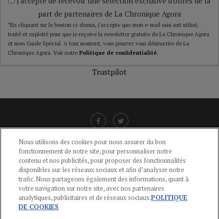
J'accepte de recevoir une sélection exclusive d'offres de la
part de partenaires de La Chronique Agora
*En cliquant sur le bouton ci-dessus, j’accepte que mon e-mail saisi soit utilisé,
traité et exploité pour que je reçoive la newsletter gratuite de La Chronique Agora
et mon Guide Spécial. A tout moment, vous pourrez vous désinscrire de La
Chronique Agora. Voir notre
Politique de confidentialité
.
Trustpilot
Nous utilisons des cookies pour nous assurer du bon
fonctionnement de notre site, pour personnaliser notre
LIENS UTILES
contenu et nos publicités, pour proposer des fonctionnalités
disponibles sur les réseaux sociaux et afin d’analyser notre
CGU
-
POLITIQUE DE CONFIDENTIALITÉ
-
POLITIQUE DES COOKIES
-
trafic. Nous partageons également des informations, quant à
MENTIONS LÉGALES
-
AIDE
votre navigation sur notre site, avec nos partenaires
analytiques, publicitaires et de réseaux sociaux.
POLITIQUE
CONTACT
DE COOKIES
service-clients@publications-agora.fr