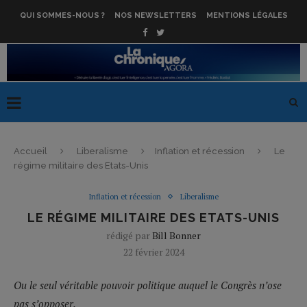
QUI SOMMES-NOUS ?
NOS NEWSLETTERS
MENTIONS LÉGALES
Accueil
Liberalisme
Inflation et récession
Le
régime militaire des Etats-Unis
Inflation et récession
Liberalisme
LE RÉGIME MILITAIRE DES ETATS-UNIS
rédigé par
Bill Bonner
22 février 2024
Ou le seul véritable pouvoir politique auquel le Congrès n’ose
pas s’opposer.