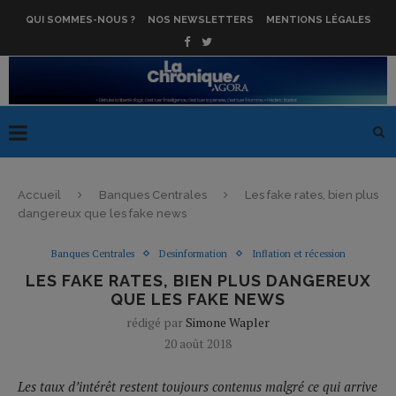
QUI SOMMES-NOUS ?
NOS NEWSLETTERS
MENTIONS LÉGALES
Accueil
Banques Centrales
Les fake rates, bien plus
dangereux que les fake news
Banques Centrales
Desinformation
Inflation et récession
LES FAKE RATES, BIEN PLUS DANGEREUX
QUE LES FAKE NEWS
rédigé par
Simone Wapler
20 août 2018
Les taux d’intérêt restent toujours contenus malgré ce qui arrive