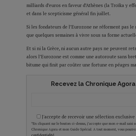
milliards d’euros en faveur d’Athènes (la Troïka y ef
et dans le scepticisme général fin juillet.
Si les fondateurs de l’Eurozone ne réforment pas le
que quelques semaines à vivre sous sa forme actuell
Et si ni la Grèce, ni aucun autre pays ne peuvent ret
alors l’Eurozone est comme une autoroute sans brete
bitume qui finit par coûter une fortune en péages ma
Recevez la Chronique Agora 
J'accepte de recevoir une sélection exclusive
*En cliquant sur le bouton ci-dessus, j’accepte que mon e-mail saisi soi
Chronique Agora et mon Guide Spécial. A tout moment, vous pourrez
confidentialité
.