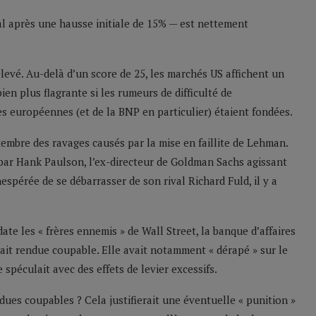
al après une hausse initiale de 15% — est nettement
levé. Au-delà d’un score de 25, les marchés US affichent un
ien plus flagrante si les rumeurs de difficulté de
s européennes (et de la BNP en particulier) étaient fondées.
mbre des ravages causés par la mise en faillite de Lehman.
» par Hank Paulson, l’ex-directeur de Goldman Sachs agissant
nespérée de se débarrasser de son rival Richard Fuld, il y a
ate les « frères ennemis » de Wall Street, la banque d’affaires
tait rendue coupable. Elle avait notamment « dérapé » sur le
 spéculait avec des effets de levier excessifs.
ues coupables ? Cela justifierait une éventuelle « punition »