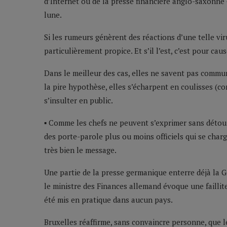
d’Internet ou de la presse financière anglo-saxonne 
lune.
Si les rumeurs génèrent des réactions d’une telle viru
particulièrement propice. Et s’il l’est, c’est pour ca
Dans le meilleur des cas, elles ne savent pas comm
la pire hypothèse, elles s’écharpent en coulisses (c
s’insulter en public.
▪ Comme les chefs ne peuvent s’exprimer sans détour
des porte-parole plus ou moins officiels qui se char
très bien le message.
Une partie de la presse germanique enterre déjà la G
le ministre des Finances allemand évoque une faillit
été mis en pratique dans aucun pays.
Bruxelles réaffirme, sans convaincre personne, que 