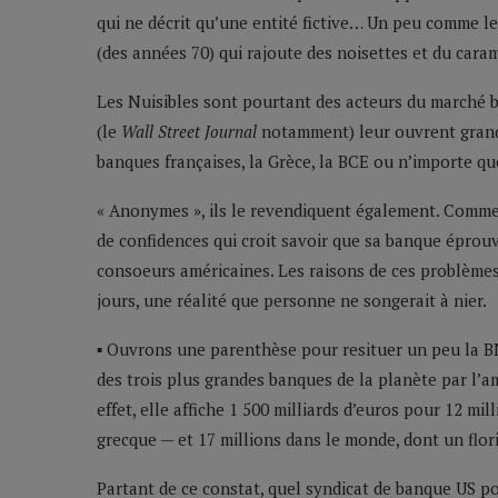
qui ne décrit qu’une entité fictive… Un peu comme le
(des années 70) qui rajoute des noisettes et du cara
Les Nuisibles sont pourtant des acteurs du marché b
(le
Wall Street Journal
notamment) leur ouvrent grand 
banques françaises, la Grèce, la BCE ou n’importe que
« Anonymes », ils le revendiquent également. Comme 
de confidences qui croit savoir que sa banque éprouve
consoeurs américaines. Les raisons de ces problèmes
jours, une réalité que personne ne songerait à nier.
▪ Ouvrons une parenthèse pour resituer un peu la BNP 
des trois plus grandes banques de la planète par l’am
effet, elle affiche 1 500 milliards d’euros pour 12 m
grecque — et 17 millions dans le monde, dont un flor
Partant de ce constat, quel syndicat de banque US po