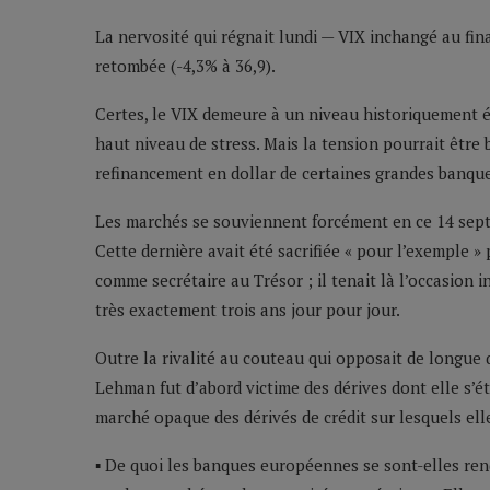
La nervosité qui régnait lundi — VIX inchangé au fin
retombée (-4,3% à 36,9).
Certes, le VIX demeure à un niveau historiquement é
haut niveau de stress. Mais la tension pourrait être b
refinancement en dollar de certaines grandes banque
Les marchés se souviennent forcément en ce 14 septe
Cette dernière avait été sacrifiée « pour l’exemple 
comme secrétaire au Trésor ; il tenait là l’occasion i
très exactement trois ans jour pour jour.
Outre la rivalité au couteau qui opposait de longue d
Lehman fut d’abord victime des dérives dont elle s’é
marché opaque des dérivés de crédit sur lesquels elle
▪ De quoi les banques européennes se sont-elles rend