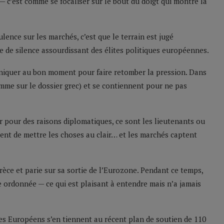
— c’est comme se focaliser sur le bout du doigt qui montre la
lence sur les marchés, c’est que le terrain est jugé
use de silence assourdissant des élites politiques européennes.
uniquer au bon moment pour faire retomber la pression. Dans
omme sur le dossier grec) et se contiennent pour ne pas
 pour des raisons diplomatiques, ce sont les lieutenants ou
gent de mettre les choses au clair… et les marchés captent
rèce et parie sur sa sortie de l’Eurozone. Pendant ce temps,
e ordonnée — ce qui est plaisant à entendre mais n’a jamais
les Européens s’en tiennent au récent plan de soutien de 110