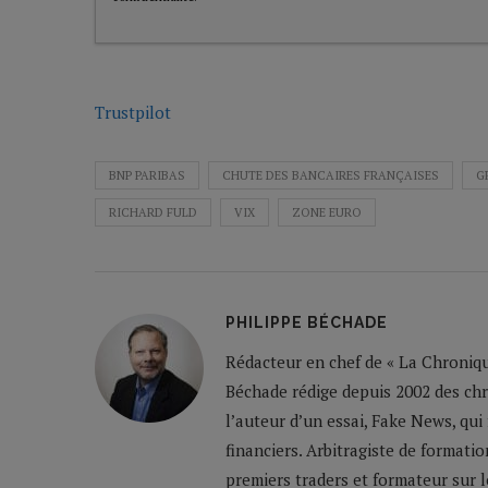
Trustpilot
BNP PARIBAS
CHUTE DES BANCAIRES FRANÇAISES
G
RICHARD FULD
VIX
ZONE EURO
PHILIPPE BÉCHADE
Rédacteur en chef de « La Chronique
Béchade rédige depuis 2002 des ch
l’auteur d’un essai, Fake News, qui
financiers. Arbitragiste de formatio
premiers traders et formateur sur 