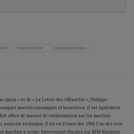
RÈCE
HANK PAULSON
LEHMAN BROTHER'S
 Agora » et de « La Lettre des Affranchis », Philippe
roniques macroéconomiques et boursières. Il est également
 fait office de manuel de réinformation sur les marchés
n, analyste technique, il fut en France dès 1986 l’un des tout
les marchés à terme. Intervenant régulier sur BFM Business