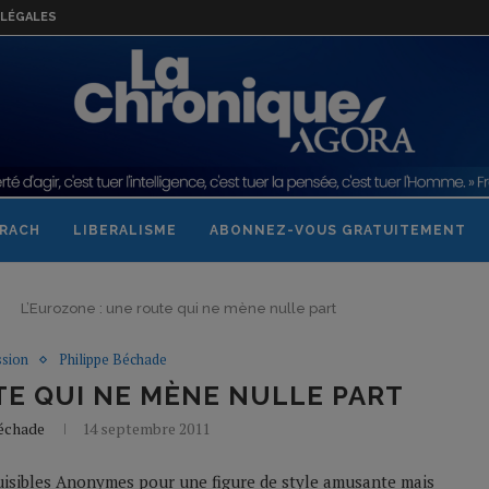
LÉGALES
RACH
LIBERALISME
ABONNEZ-VOUS GRATUITEMENT
L’Eurozone : une route qui ne mène nulle part
ssion
Philippe Béchade
TE QUI NE MÈNE NULLE PART
Béchade
14 septembre 2011
Nuisibles Anonymes pour une figure de style amusante mais