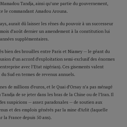
 Mamadou Tandja, ainsi qu’une partie du gouvernement,
 tête le commandant Amadou Arouna.
pays, aurait dû laisser les rênes du pouvoir à un successeur
u mois d’août dernier un amendement à la constitution lui
s années supplémentaires.
rès bien des brouilles entre Paris et Niamey — le géant du
lusion d’un accord d’exploitation semi-exclusif des énormes
ntreprise avec l’Etat nigérian). Ces gisements valent
e du Sud en termes de revenus annuels.
aines de millions d’euros, et le Quai d’Orsay n’a pas ménagé
ndja de se jeter dans les bras de la Chine ou de l’Iran. Il
t des suspicions — assez paradoxales — de soutien aux
nus et des emplois générés par la mine d’Arlit (laquelle
 la France depuis 50 ans).