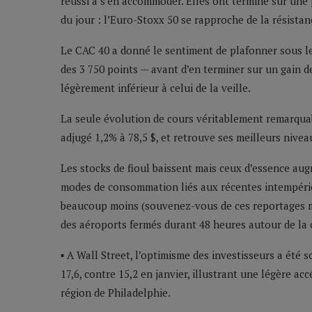
réussi à s’en accommoder. Elles ont terminé sur une
du jour : l’Euro-Stoxx 50 se rapproche de la résistan
Le CAC 40 a donné le sentiment de plafonner sous les 
des 3 750 points — avant d’en terminer sur un gain d
légèrement inférieur à celui de la veille.
La seule évolution de cours véritablement remarquable
adjugé 1,2% à 78,5 $, et retrouve ses meilleurs niveau
Les stocks de fioul baissent mais ceux d’essence au
modes de consommation liés aux récentes intempérie
beaucoup moins (souvenez-vous de ces reportages mo
des aéroports fermés durant 48 heures autour de la c
▪ A Wall Street, l’optimisme des investisseurs a été so
17,6, contre 15,2 en janvier, illustrant une légère acc
région de Philadelphie.