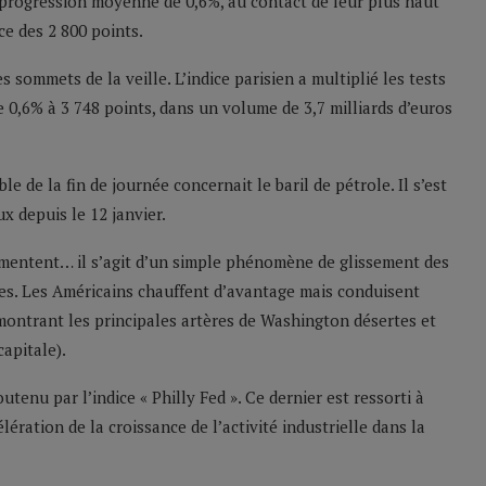
 progression moyenne de 0,6%, au contact de leur plus haut
ce des 2 800 points.
sommets de la veille. L’indice parisien a multiplié les tests
e 0,6% à 3 748 points, dans un volume de 3,7 milliards d’euros
 de la fin de journée concernait le baril de pétrole. Il s’est
x depuis le 12 janvier.
gmentent… il s’agit d’un simple phénomène de glissement des
s. Les Américains chauffent d’avantage mais conduisent
ntrant les principales artères de Washington désertes et
apitale).
utenu par l’indice « Philly Fed ». Ce dernier est ressorti à
élération de la croissance de l’activité industrielle dans la