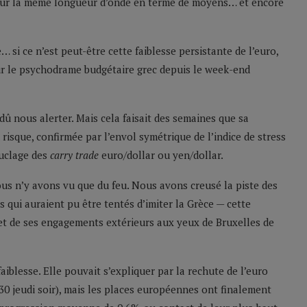
 sur la même longueur d’onde en terme de moyens… et encore
 si ce n’est peut-être cette faiblesse persistante de l’euro,
sur le psychodrame budgétaire grec depuis le week-end
dû nous alerter. Mais cela faisait des semaines que sa
risque, confirmée par l’envol symétrique de l’indice de stress
ouclage des
carry trade
euro/dollar ou yen/dollar.
us n’y avons vu que du feu. Nous avons creusé la piste des
 qui auraient pu être tentés d’imiter la Grèce — cette
s et de ses engagements extérieurs aux yeux de Bruxelles de
aiblesse. Elle pouvait s’expliquer par la rechute de l’euro
30 jeudi soir), mais les places européennes ont finalement