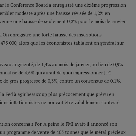
par le Conference Board a enregistré une dixième progression
 sembler modeste après une hausse révisée de 1,2% en
enne une hausse de seulement 0,2% pour le mois de janvier.
. On enregistre une forte hausse des inscriptions
473 000, alors que les économistes tablaient en général sur
ouveau augmenté, de 1,4% au mois de janvier, au lieu de 0,9%
nualisé de 4,6% qui aurait de quoi impressionner J.-C.
rix de gros progresse de 0,3%, contre un consensus de 0,1%.
té la Fed à agir beaucoup plus précocement que prévu en
ions inflationnistes ne pouvait être valablement contesté
tion concernait l’or. A peine le FMI avait-il annoncé son
r un programme de vente de 403 tonnes que le métal précieux