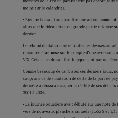
membres de la Fed ne paraissaient pas encore tous
moins sur le calendrier.
▪ Rien ne laissait transparaître une action imminente…
alors que le rideau était en grande partie retombé 
dernier.
Le rebond du dollar contre toutes les devises aurait 
remontée était mise sur le compte d’une aversion au 
VIX. Cela se traduisait fort logiquement par un déb
Comme beaucoup de cambistes ces derniers jours, no
soupçons de dissimulation de dette de la part de pays
dernière a réussi à masquer la réalité de ses déficit
2001 à 2004.
▪ La journée boursière avait débuté sur une note de f
vers de nouveaux planchers annuels (1,355 $ et 1,35