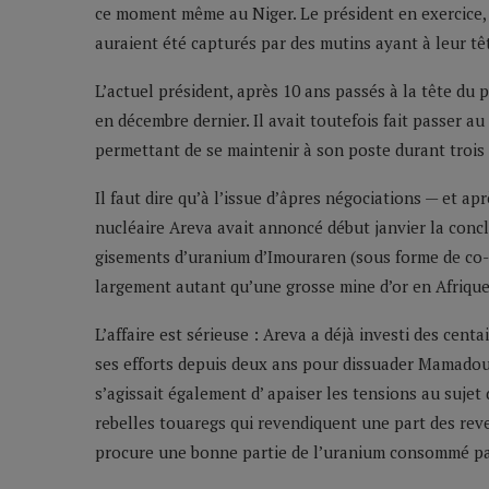
ce moment même au Niger. Le président en exercice,
auraient été capturés par des mutins ayant à leur
L’actuel président, après 10 ans passés à la tête du 
en décembre dernier. Il avait toutefois fait passer a
permettant de se maintenir à son poste durant troi
Il faut dire qu’à l’issue d’âpres négociations — et ap
nucléaire Areva avait annoncé début janvier la conc
gisements d’uranium d’Imouraren (sous forme de co-e
largement autant qu’une grosse mine d’or en Afriqu
L’affaire est sérieuse : Areva a déjà investi des cent
ses efforts depuis deux ans pour dissuader Mamadou Ta
s’agissait également d’ apaiser les tensions au suje
rebelles touaregs qui revendiquent une part des reve
procure une bonne partie de l’uranium consommé par