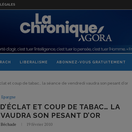
LÉGALES
RACH
LIBERALISME
ABONNEZ-VOUS GRATUITEMENT
éclat et coup de tabac… la séance de vendredi vaudra son pesant d’or
Epargne
D’ÉCLAT ET COUP DE TABAC… LA
 VAUDRA SON PESANT D’OR
e Béchade
19 février 2010