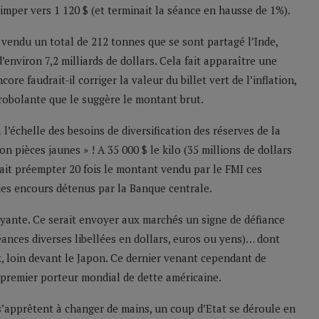
grimper vers 1 120 $ (et terminait la séance en hausse de 1%).
vendu un total de 212 tonnes que se sont partagé l’Inde,
’environ 7,2 milliards de dollars. Cela fait apparaître une
re faudrait-il corriger la valeur du billet vert de l’inflation,
irobolante que le suggère le montant brut.
’échelle des besoins de diversification des réserves de la
on pièces jaunes » ! A 35 000 $ le kilo (35 millions de dollars
rrait préempter 20 fois le montant vendu par le FMI ces
des encours détenus par la Banque centrale.
oyante. Ce serait envoyer aux marchés un signe de défiance
ances diverses libellées en dollars, euros ou yens)… dont
, loin devant le Japon. Ce dernier venant cependant de
 premier porteur mondial de dette américaine.
s’apprêtent à changer de mains, un coup d’Etat se déroule en