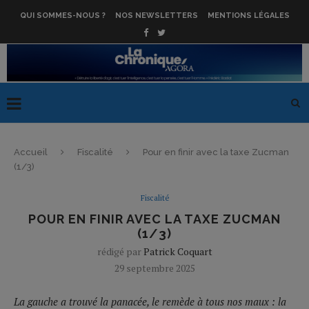
QUI SOMMES-NOUS ?
NOS NEWSLETTERS
MENTIONS LÉGALES
Accueil
Fiscalité
Pour en finir avec la taxe Zucman
(1/3)
Fiscalité
POUR EN FINIR AVEC LA TAXE ZUCMAN
(1/3)
rédigé par
Patrick Coquart
29 septembre 2025
La gauche a trouvé la panacée, le remède à tous nos maux : la