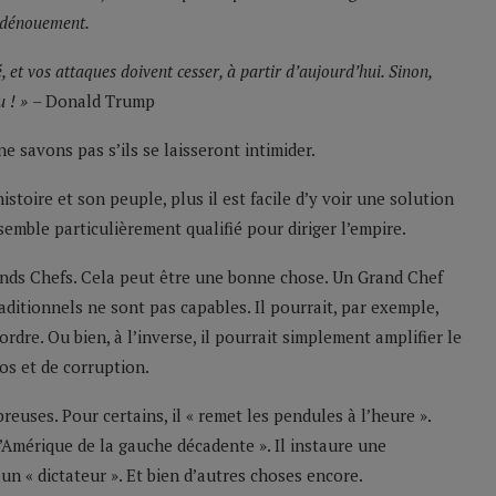
n dénouement.
, et vos attaques doivent cesser, à partir d’aujourd’hui. Sinon,
u ! »
– Donald Trump
 savons pas s’ils se laisseront intimider.
stoire et son peuple, plus il est facile d’y voir une solution
emble particulièrement qualifié pour diriger l’empire.
nds Chefs. Cela peut être une bonne chose. Un Grand Chef
raditionnels ne sont pas capables. Il pourrait, par exemple,
rdre. Ou bien, à l’inverse, il pourrait simplement amplifier le
os et de corruption.
ses. Pour certains, il « remet les pendules à l’heure ».
e l’Amérique de la gauche décadente ». Il instaure une
, un « dictateur ». Et bien d’autres choses encore.