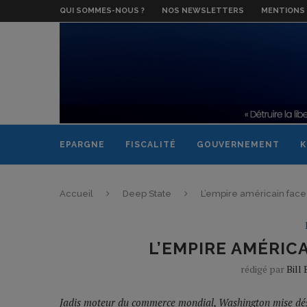
QUI SOMMES-NOUS ?
NOS NEWSLETTERS
MENTIONS 
EPARGNE
FISCALITÉ
GOUVERNEMENT
K
Accueil
Deep State
L’empire américain face 
L’EMPIRE AMÉRIC
rédigé par
Bill
Jadis moteur du commerce mondial, Washington mise désor