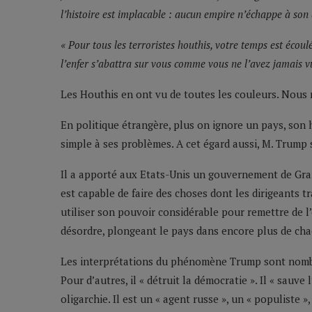
l’histoire est implacable : aucun empire n’échappe à so
« Pour tous les terroristes houthis, votre temps est écoulé
l’enfer s’abattra sur vous comme vous ne l’avez jamais v
Les Houthis en ont vu de toutes les couleurs. Nous ne
En politique étrangère, plus on ignore un pays, son hi
simple à ses problèmes. A cet égard aussi, M. Trump s
Il a apporté aux Etats-Unis un gouvernement de Gra
est capable de faire des choses dont les dirigeants t
utiliser son pouvoir considérable pour remettre de l’o
désordre, plongeant le pays dans encore plus de cha
Les interprétations du phénomène Trump sont nombreu
Pour d’autres, il « détruit la démocratie ». Il « sauv
oligarchie. Il est un « agent russe », un « populiste »