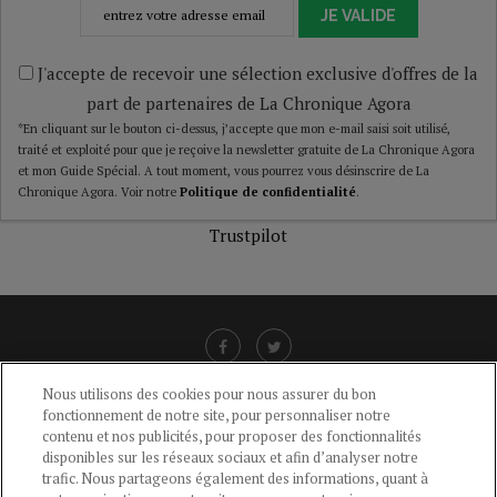
JE VALIDE
J'accepte de recevoir une sélection exclusive d'offres de la
part de partenaires de La Chronique Agora
*En cliquant sur le bouton ci-dessus, j’accepte que mon e-mail saisi soit utilisé,
traité et exploité pour que je reçoive la newsletter gratuite de La Chronique Agora
et mon Guide Spécial. A tout moment, vous pourrez vous désinscrire de La
Chronique Agora. Voir notre
Politique de confidentialité
.
Trustpilot
Nous utilisons des cookies pour nous assurer du bon
fonctionnement de notre site, pour personnaliser notre
LIENS UTILES
contenu et nos publicités, pour proposer des fonctionnalités
disponibles sur les réseaux sociaux et afin d’analyser notre
CGU
-
POLITIQUE DE CONFIDENTIALITÉ
-
POLITIQUE DES COOKIES
-
trafic. Nous partageons également des informations, quant à
MENTIONS LÉGALES
-
AIDE