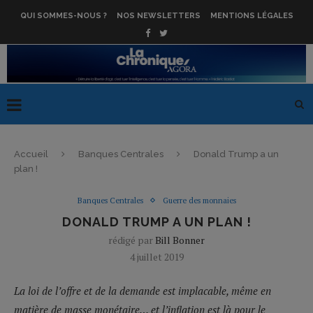
QUI SOMMES-NOUS ?
NOS NEWSLETTERS
MENTIONS LÉGALES
Accueil
Banques Centrales
Donald Trump a un
plan !
Banques Centrales
Guerre des monnaies
DONALD TRUMP A UN PLAN !
rédigé par
Bill Bonner
4 juillet 2019
La loi de l’offre et de la demande est implacable, même en
matière de masse monétaire… et l’inflation est là pour le