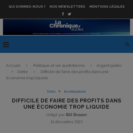
QUI SOMMES-NOUS ?
NOS NEWSLETTERS
MENTIONS LÉGALES
Accueil
Politique et vie quotidienne
Argent public
Dette
Difficile de faire des profits dans une
économie trop liquide
Dette
Investissement
DIFFICILE DE FAIRE DES PROFITS DANS
UNE ÉCONOMIE TROP LIQUIDE
rédigé par
Bill Bonner
16 décembre 2021