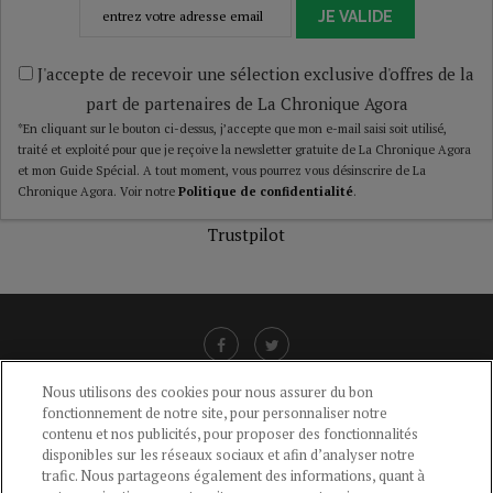
JE VALIDE
J'accepte de recevoir une sélection exclusive d'offres de la
part de partenaires de La Chronique Agora
*En cliquant sur le bouton ci-dessus, j’accepte que mon e-mail saisi soit utilisé,
traité et exploité pour que je reçoive la newsletter gratuite de La Chronique Agora
et mon Guide Spécial. A tout moment, vous pourrez vous désinscrire de La
Chronique Agora. Voir notre
Politique de confidentialité
.
Trustpilot
Nous utilisons des cookies pour nous assurer du bon
fonctionnement de notre site, pour personnaliser notre
LIENS UTILES
contenu et nos publicités, pour proposer des fonctionnalités
disponibles sur les réseaux sociaux et afin d’analyser notre
CGU
-
POLITIQUE DE CONFIDENTIALITÉ
-
POLITIQUE DES COOKIES
-
trafic. Nous partageons également des informations, quant à
MENTIONS LÉGALES
-
AIDE