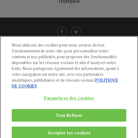
Trustpilot
Nous utilisons des cookies pour nous assurer du bon
fonctionnement de notre site, pour personnaliser notre
LIENS UTILES
contenu et nos publicités, pour proposer des fonctionnalités
disponibles sur les réseaux sociaux et afin d’analyser notre
CGU
-
POLITIQUE DE CONFIDENTIALITÉ
-
POLITIQUE DES COOKIES
-
trafic. Nous partageons également des informations, quant à
MENTIONS LÉGALES
-
AIDE
votre navigation sur notre site, avec nos partenaires
analytiques, publicitaires et de réseaux sociaux.
POLITIQUE
CONTACT
DE COOKIES
service-clients@publications-agora.fr
01 44 59 91 11
Paramètres des cookies
Du Lundi au Vendredi, 9h-13h et 14h-17h
136 Rue Saint-Denis 75002 PARIS
Tout Refuser
Copyright © 2024
Publications Agora
Accepter les cookies
REMONTER