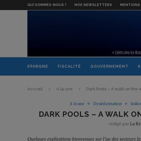
QUI SOMMES-NOUS ?
NOS NEWSLETTERS
MENTIONS 
EPARGNE
FISCALITÉ
GOUVERNEMENT
K
Accueil
A la une
Dark Pools – A walk on the w
A la une
Desinformation
Indic
DARK POOLS – A WALK ON
rédigé par
La Ré
Quelques explications bienvenues sur l’un des secteurs les