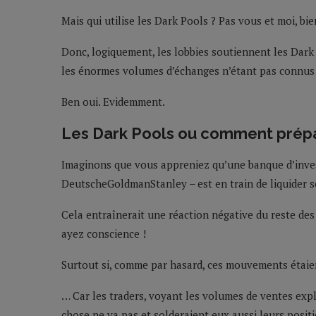
Mais qui utilise les Dark Pools ? Pas vous et moi, b
Donc, logiquement, les lobbies soutiennent les Dark
les énormes volumes d’échanges n’étant pas connus d
Ben oui. Evidemment.
Les Dark Pools ou comment prép
Imaginons que vous appreniez qu’une banque d’inves
DeutscheGoldmanStanley – est en train de liquider s
Cela entraînerait une réaction négative du reste des
ayez conscience !
Surtout si, comme par hasard, ces mouvements étaie
… Car les traders, voyant les volumes de ventes expl
chose ne va pas et solderaient eux aussi leurs posit