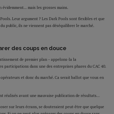
ien évidemment… mais les grosses mains.
 Pools. Leur argument ? Les Dark Pools sont flexibles et que
u public, ils ne viennent pas déséquilibrer le marché.
arer des coups en douce
tissement de premier plan – appelons-la la
es participations dans une des entreprises phares du CAC 40.
 opérateurs et donc du marché. Ca serait ballot que vous en
nt réalisés avant une mauvaise publication de résultats…
oser sur leurs écrans, se douteraient peut-être que quelque
ions. Si on ne peut plus préparer des coups en douce sans