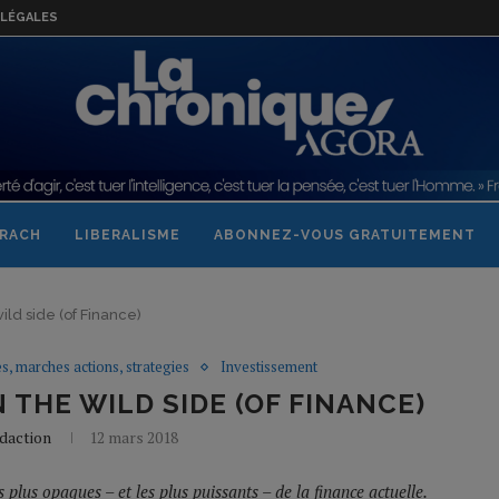
LÉGALES
RACH
LIBERALISME
ABONNEZ-VOUS GRATUITEMENT
ild side (of Finance)
es, marches actions, strategies
Investissement
 THE WILD SIDE (OF FINANCE)
daction
12 mars 2018
 plus opaques – et les plus puissants – de la finance actuelle.