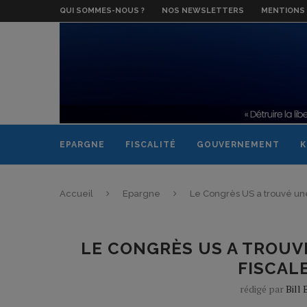
QUI SOMMES-NOUS ?
NOS NEWSLETTERS
MENTIONS 
EPARGNE
FISCALITÉ
GOUVERNEMENT
K
Accueil
Epargne
Le Congrès US a trouvé une s
LE CONGRÈS US A TROUVÉ
FISCAL
rédigé par
Bill