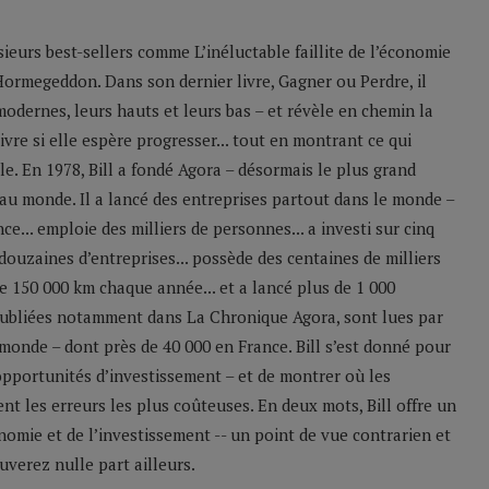
sieurs best-sellers comme L’inéluctable faillite de l’économie
Hormegeddon. Dans son dernier livre, Gagner ou Perdre, il
odernes, leurs hauts et leurs bas – et révèle en chemin la
ivre si elle espère progresser... tout en montrant ce qui
le. En 1978, Bill a fondé Agora – désormais le plus grand
u monde. Il a lancé des entreprises partout dans le monde –
e... emploie des milliers de personnes... a investi sur cinq
 douzaines d’entreprises... possède des centaines de milliers
 de 150 000 km chaque année... et a lancé plus de 1 000
 publiées notamment dans La Chronique Agora, sont lues par
monde – dont près de 40 000 en France. Bill s’est donné pour
 opportunités d’investissement – et de montrer où les
nt les erreurs les plus coûteuses. En deux mots, Bill offre un
nomie et de l’investissement -- un point de vue contrarien et
verez nulle part ailleurs.