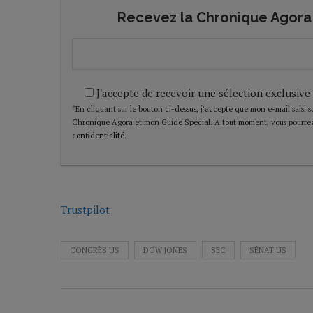
Recevez la Chronique Agora 
J'accepte de recevoir une sélection exclusive
*En cliquant sur le bouton ci-dessus, j’accepte que mon e-mail saisi soi
Chronique Agora et mon Guide Spécial. A tout moment, vous pourrez
confidentialité
.
Trustpilot
CONGRÈS US
DOW JONES
SEC
SÉNAT US