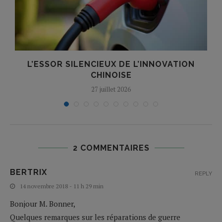
A
L’ESSOR SILENCIEUX DE L’INNOVATION
T
CHINOISE
27 juillet 2026
2 COMMENTAIRES
BERTRIX
REPLY
14 novembre 2018 - 11 h 29 min
Bonjour M. Bonner,
Quelques remarques sur les réparations de guerre