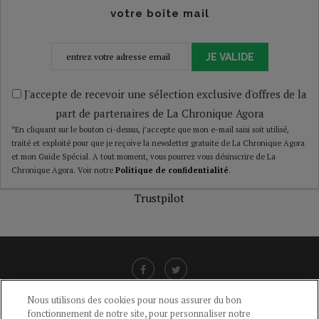
votre boîte mail
JE VALIDE
J'accepte de recevoir une sélection exclusive d'offres de la
part de partenaires de La Chronique Agora
*En cliquant sur le bouton ci-dessus, j’accepte que mon e-mail saisi soit utilisé,
traité et exploité pour que je reçoive la newsletter gratuite de La Chronique Agora
et mon Guide Spécial. A tout moment, vous pourrez vous désinscrire de La
Chronique Agora. Voir notre
Politique de confidentialité
.
Trustpilot
Nous utilisons des cookies pour nous assurer du bon
fonctionnement de notre site, pour personnaliser notre