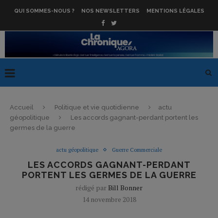
QUI SOMMES-NOUS ?
NOS NEWSLETTERS
MENTIONS LÉGALES
Accueil
Politique et vie quotidienne
actu
géopolitique
Les accords gagnant-perdant portent les
germes de la guerre
actu géopolitique
Guerre Commerciale
LES ACCORDS GAGNANT-PERDANT
PORTENT LES GERMES DE LA GUERRE
rédigé par
Bill Bonner
14 novembre 2018