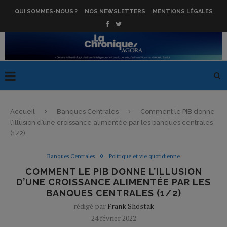
QUI SOMMES-NOUS ?
NOS NEWSLETTERS
MENTIONS LÉGALES
Accueil
Banques Centrales
Comment le PIB donne
l’illusion d’une croissance alimentée par les banques centrales
(1/2)
Banques Centrales
Politique et vie quotidienne
COMMENT LE PIB DONNE L’ILLUSION
D’UNE CROISSANCE ALIMENTÉE PAR LES
BANQUES CENTRALES (1/2)
rédigé par
Frank Shostak
24 février 2022