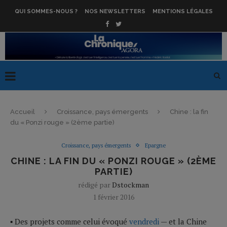
QUI SOMMES-NOUS ?
NOS NEWSLETTERS
MENTIONS LÉGALES
Accueil
Croissance, pays émergents
Chine : la fin
du « Ponzi rouge » (2ème partie)
Croissance, pays émergents
Epargne
CHINE : LA FIN DU « PONZI ROUGE » (2ÈME
PARTIE)
rédigé par
Dstockman
1 février 2016
▪ Des projets comme celui évoqué
vendredi
— et la Chine