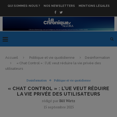
QUI SOMMES-NOUS ?
NOS NEWSLETTERS
MENTIONS LÉGALES
Accueil
Politique et vie quotidienne
Desinformation
« Chat Control » : l’UE veut réduire la vie privée des
utilisateurs
Desinformation
Politique et vie quotidienne
« CHAT CONTROL » : L’UE VEUT RÉDUIRE
LA VIE PRIVÉE DES UTILISATEURS
rédigé par
Bill Wirtz
15 septembre 2025