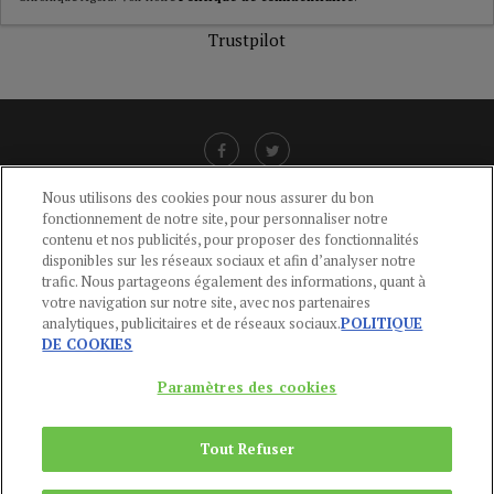
Trustpilot
Nous utilisons des cookies pour nous assurer du bon
fonctionnement de notre site, pour personnaliser notre
LIENS UTILES
contenu et nos publicités, pour proposer des fonctionnalités
disponibles sur les réseaux sociaux et afin d’analyser notre
CGU
-
POLITIQUE DE CONFIDENTIALITÉ
-
POLITIQUE DES COOKIES
-
trafic. Nous partageons également des informations, quant à
MENTIONS LÉGALES
-
AIDE
votre navigation sur notre site, avec nos partenaires
analytiques, publicitaires et de réseaux sociaux.
POLITIQUE
CONTACT
DE COOKIES
service-clients@publications-agora.fr
01 44 59 91 11
Paramètres des cookies
Du Lundi au Vendredi, 9h-13h et 14h-17h
136 Rue Saint-Denis 75002 PARIS
Tout Refuser
Copyright © 2024
Publications Agora