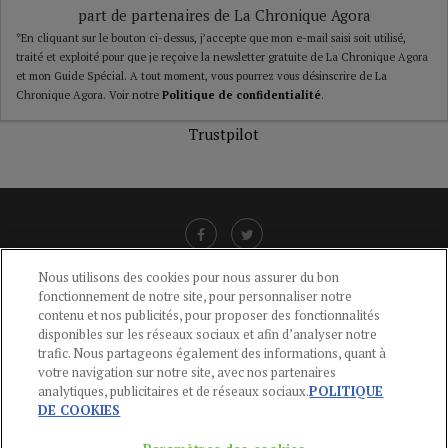
part de partenaires de La Chronique Agora
*En cliquant sur le bouton ci-dessus, j’accepte que mon e-mail saisi soit utilisé,
traité et exploité pour que je reçoive la newsletter gratuite de La Chronique Agora
et mon Guide Spécial. A tout moment, vous pourrez vous désinscrire de La
Chronique Agora. Voir notre
Politique de confidentialité
.
Trustpilot
Nous utilisons des cookies pour nous assurer du bon
fonctionnement de notre site, pour personnaliser notre
LIENS UTILES
contenu et nos publicités, pour proposer des fonctionnalités
disponibles sur les réseaux sociaux et afin d’analyser notre
CGU
-
POLITIQUE DE CONFIDENTIALITÉ
-
POLITIQUE DES COOKIES
-
trafic. Nous partageons également des informations, quant à
MENTIONS LÉGALES
-
AIDE
votre navigation sur notre site, avec nos partenaires
analytiques, publicitaires et de réseaux sociaux.
POLITIQUE
CONTACT
DE COOKIES
service-clients@publications-agora.fr
01 44 59 91 11