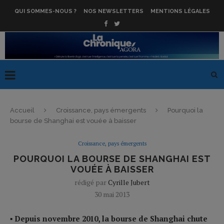
QUI SOMMES-NOUS ?
NOS NEWSLETTERS
MENTIONS LÉGALES
Accueil
Croissance, pays émergents
Pourquoi la
bourse de Shanghai est vouée à baisser
Croissance, pays émergents
POURQUOI LA BOURSE DE SHANGHAI EST
VOUÉE À BAISSER
rédigé par
Cyrille Jubert
30 mai 2013
▪
Depuis novembre 2010, la bourse de Shanghai chute