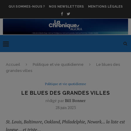
QUI SOMMES-NOUS ?
NOS NEWSLETTERS
MENTIONS LÉGALES
Accueil
Politique et vie quotidienne
Le blues des
grandes villes
Politique et vie quotidienne
LE BLUES DES GRANDES VILLES
rédigé par
Bill Bonner
28 juin 2023
St. Louis, Baltimore, Oakland, Philadelphie, Newark… la liste est
longue… et triste…