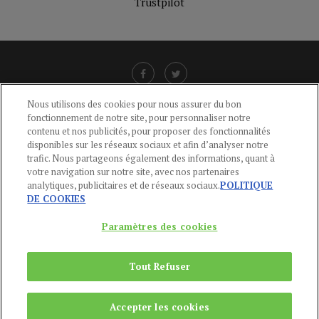
Trustpilot
Nous utilisons des cookies pour nous assurer du bon
fonctionnement de notre site, pour personnaliser notre
LIENS UTILES
contenu et nos publicités, pour proposer des fonctionnalités
disponibles sur les réseaux sociaux et afin d’analyser notre
CGU
-
POLITIQUE DE CONFIDENTIALITÉ
-
POLITIQUE DES COOKIES
-
trafic. Nous partageons également des informations, quant à
MENTIONS LÉGALES
-
AIDE
votre navigation sur notre site, avec nos partenaires
analytiques, publicitaires et de réseaux sociaux.
POLITIQUE
CONTACT
DE COOKIES
service-clients@publications-agora.fr
01 44 59 91 11
Paramètres des cookies
Du Lundi au Vendredi, 9h-13h et 14h-17h
136 Rue Saint-Denis 75002 PARIS
Tout Refuser
Copyright © 2024
Publications Agora
Accepter les cookies
REMONTER