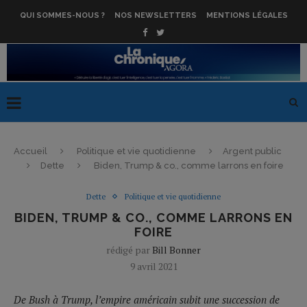
QUI SOMMES-NOUS ?
NOS NEWSLETTERS
MENTIONS LÉGALES
Accueil
Politique et vie quotidienne
Argent public
Dette
Biden, Trump & co., comme larrons en foire
Dette
Politique et vie quotidienne
BIDEN, TRUMP & CO., COMME LARRONS EN
FOIRE
rédigé par
Bill Bonner
9 avril 2021
De Bush à Trump, l’empire américain subit une succession de