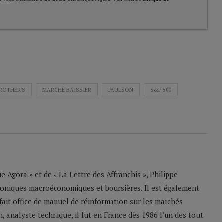
ROTHER'S
MARCHÉ BAISSIER
PAULSON
S&P 500
 Agora » et de « La Lettre des Affranchis », Philippe
roniques macroéconomiques et boursières. Il est également
 fait office de manuel de réinformation sur les marchés
n, analyste technique, il fut en France dès 1986 l’un des tout