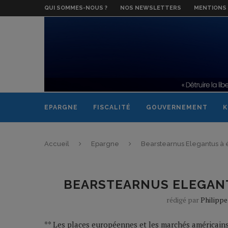
QUI SOMMES-NOUS ?
NOS NEWSLETTERS
MENTIONS 
EPARGNE
FISCALITÉ
GOUVERNEMENT
K
Accueil
Epargne
Bearstearnus Elegantus à é
BEARSTEARNUS ELEGANT
rédigé par
Philipp
** Les places européennes et les marchés américains 