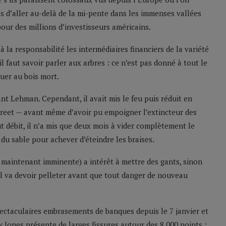
 d’aller au-delà de la mi-pente dans les immenses vallées
our des millions d’investisseurs américains.
la responsabilité les intermédiaires financiers de la variété
il faut savoir parler aux arbres : ce n’est pas donné à tout le
ouer au bois mort.
nt Lehman. Cependant, il avait mis le feu puis réduit en
Street — avant même d’avoir pu empoigner l’extincteur des
t débit, il n’a mis que deux mois à vider complètement le
t du sable pour achever d’éteindre les braises.
maintenant imminente) a intérêt à mettre des gants, sinon
il va devoir pelleter avant que tout danger de nouveau
pectaculaires embrasements de banques depuis le 7 janvier et
 Jones présente de larges fissures autour des 8 000 points ;