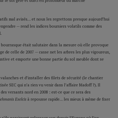
 sur le sol gelé et durci en profondeur du marché
atifs mal avisés… et nous les regrettons presque aujourd’hui
engendre — rend les indices boursiers volatils comme des
.
e bourrasque était salutaire dans la mesure où elle provoque
e de celle de 2007 — casse net les arbres les plus vigoureux,
bustive et emporte une bonne partie du sol meuble dont se
lanches et d’installer des filets de sécurité (le chantier
isée SEC qui n’a rien vu venir dans l’affaire Madoff ?). Il
des versants nord en 2008 : est-ce que ce sera des
ehmanis Exelcis
à repousse rapide… les mieux à même de fixer
s’ils paraissent colossaux vus depuis l’Europe où l’on