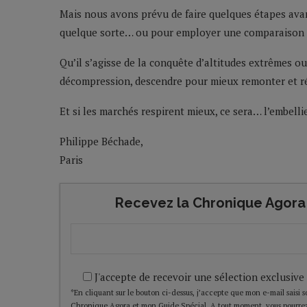
Mais nous avons prévu de faire quelques étapes avant
quelque sorte… ou pour employer une comparaison p
Qu’il s’agisse de la conquête d’altitudes extrêmes ou
décompression, descendre pour mieux remonter et ré
Et si les marchés respirent mieux, ce sera… l’embelli
Philippe Béchade,
Paris
Recevez la Chronique Agora 
J'accepte de recevoir une sélection exclusive
*En cliquant sur le bouton ci-dessus, j’accepte que mon e-mail saisi soi
Chronique Agora et mon Guide Spécial. A tout moment, vous pourrez