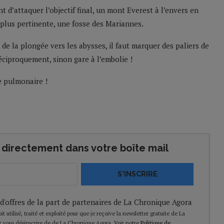
 d’attaquer l’objectif final, un mont Everest à l’envers en
lus pertinente, une fosse des Mariannes.
 de la plongée vers les abysses, il faut marquer des paliers de
ciproquement, sinon gare à l’embolie !
e pulmonaire !
directement dans votre boîte mail
S'INSCRIRE
 d'offres de la part de partenaires de La Chronique Agora
t utilisé, traité et exploité pour que je reçoive la newsletter gratuite de La
 vous désinscrire de de La Chronique Agora. Voir notre
Politique de