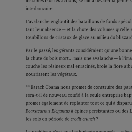
instables (sur les actions) se mit à dévaler la pente
interbancaire.
L’avalanche engloutit des bataillons de fonds spécul
tant leur absence — et la chute des volumes qu’elle 
tourbillons de cristaux de glace au milieu du blizzard
Par le passé, les gérants considéraient qu’une bonn
la chute du bois mort… mais une avalanche — à l’imag
couche les résineux mal enracinés, broie la flore ar
nourrissent les végétaux.
** Barack Obama nous promet de construire des parava
sera-t-il de nouveau confié à la seule entreprise bapt
promet également de replanter tout ce qui à disparu 
Bearstearnus Elegantus
à épines persistantes ou des
L
les sols en période de
credit crunch
?
Le problème, c’est que les budgets annoncés — même 