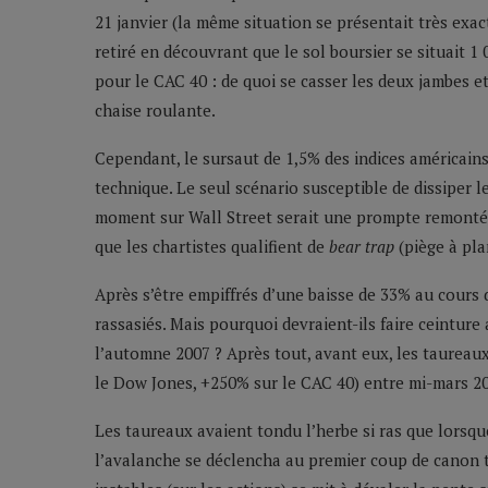
21 janvier (la même situation se présentait très ex
retiré en découvrant que le sol boursier se situait 1
pour le CAC 40 : de quoi se casser les deux jambes e
chaise roulante.
Cependant, le sursaut de 1,5% des indices américains
technique. Le seul scénario susceptible de dissiper l
moment sur Wall Street serait une prompte remontée
que les chartistes qualifient de
bear trap
(piège à pla
Après s’être empiffrés d’une baisse de 33% au cours 
rassasiés. Mais pourquoi devraient-ils faire ceinture
l’automne 2007 ? Après tout, avant eux, les taureaux
le Dow Jones, +250% sur le CAC 40) entre mi-mars 20
Les taureaux avaient tondu l’herbe si ras que lorsqu
l’avalanche se déclencha au premier coup de canon t