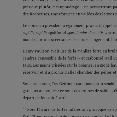
pratique plutôt le saupoudrage — ne permettront pas
des Rocheuses, transformées en vallées des larmes p
Le nouveau président a également promis d’appeler à 
cupidis-cupidis egoïstus
et
speculandus dementis
… mais 
monde, surtout si certaines essences s’ingénient à j
Henry Paulson avait usé de la manière forte en brûla
cendres l’ensemble de la forêt — et carbonisé Wall 
taux. Les mains crispées sur la poignée, en mode hau
réservoir et il a promis d’aller chercher des pelles e
Son successeur, Tim Geithner (sa nomination semble 
gare aux ampoules : ce sont des tonnes de sable qu’
départ de feu soit écarté.
** Pour l’heure, de fortes rafales ont provoqué de s
Wall Street ressemble de nouveau à un enfer. Le Dow