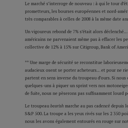
Le marché s’interroge de nouveau : à qui le tour d’ê
prometteurs, les bourses européennes et nord-améric
très comparables à celles de 2008 à la même date ann
Un vigoureux rebond de 7% s’était alors déclenché… m
américains ne parvenaient même pas à effacer les per
collective de 12% à 15% sur Citigroup, Bank of Amer
** Une marge de sécurité se reconstitue laborieusem
audacieux osent se porter acheteurs… et pour ne rie
partent en sens inverse du troupeau d’ours. Si nous 
quelques-uns à piquer un sprint vers nos motoneiges,
de fuite, nous ne pèserons pas suffisamment lourd po
Le troupeau
bearish
marche au pas cadencé depuis les
S&P 500. La troupe a les yeux rivés sur les 2 350 poin
nous les avons également entourés en rouge sur notr