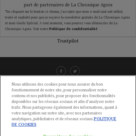
part de partenaires de La Chronique Agora
*En cliquant sur le bouton ci-dessus, j’accepte que mon e-mail saisi soit utilisé,
traité et exploité pour que je reçoive la newsletter gratuite de La Chronique Agora
et mon Guide Spécial. A tout moment, vous pourrez vous désinscrire de La
Chronique Agora. Voir notre
Politique de confidentialité
.
Trustpilot
Nous utilisons des cookies pour nous assurer du bon
fonctionnement de notre site, pour personnaliser notre
LIENS UTILES
contenu et nos publicités, pour proposer des fonctionnalités
disponibles sur les réseaux sociaux et afin d’analyser notre
CGU
-
POLITIQUE DE CONFIDENTIALITÉ
-
POLITIQUE DES COOKIES
-
trafic. Nous partageons également des informations, quant à
MENTIONS LÉGALES
-
AIDE
votre navigation sur notre site, avec nos partenaires
analytiques, publicitaires et de réseaux sociaux.
POLITIQUE
CONTACT
DE COOKIES
service-clients@publications-agora.fr
01 44 59 91 11