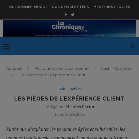
QUI SOMMES-NOUS ?
NOS NEWSLETTERS
MENTIONS LÉGALES
Accueil
Politique et vie quotidienne
Cash - Cashless
Les pièges de l’expérience client
Cash - Cashless
LES PIÈGES DE L’EXPÉRIENCE CLIENT
rédigé par
Nicolas Perrin
11 octobre 2018
Plutôt que d’exploiter les personnes âgées et vulnérables, les
banques traditionnelles commencent enfin à vouloir rattraper