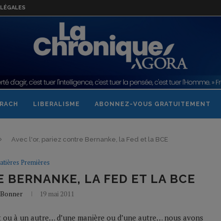
LÉGALES
RACH
LIBERALISME
ABONNEZ-VOUS GRATUITEMENT
Avec l'or, pariez contre Bernanke, la Fed et la BCE
atières Premières
E BERNANKE, LA FED ET LA BCE
l Bonner
19 mai 2011
it ou à un autre… d’une manière ou d’une autre… nous avons