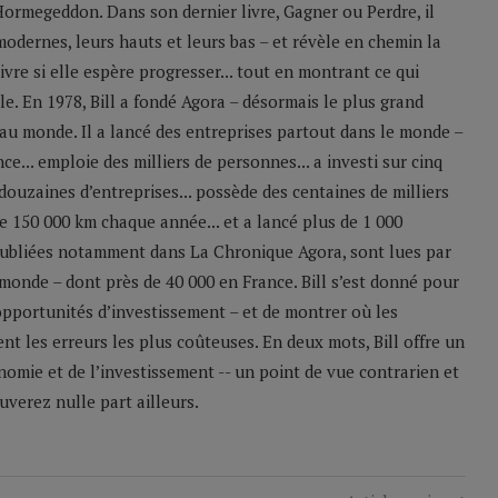
Hormegeddon. Dans son dernier livre, Gagner ou Perdre, il
odernes, leurs hauts et leurs bas – et révèle en chemin la
ivre si elle espère progresser... tout en montrant ce qui
le. En 1978, Bill a fondé Agora – désormais le plus grand
u monde. Il a lancé des entreprises partout dans le monde –
e... emploie des milliers de personnes... a investi sur cinq
 douzaines d’entreprises... possède des centaines de milliers
 de 150 000 km chaque année... et a lancé plus de 1 000
 publiées notamment dans La Chronique Agora, sont lues par
monde – dont près de 40 000 en France. Bill s’est donné pour
 opportunités d’investissement – et de montrer où les
nt les erreurs les plus coûteuses. En deux mots, Bill offre un
nomie et de l’investissement -- un point de vue contrarien et
verez nulle part ailleurs.