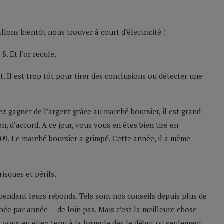
lons bientôt nous trouver à court d’électricité !
. Et l’or recule.
. Il est trop tôt pour tirer des conclusions ou détecter une
gagner de l’argent grâce au marché boursier, il est grand
, d’accord. A ce jour, vous vous en êtes bien tiré en
09. Le marché boursier a grimpé. Cette année, il a même
risques et périls.
 pendant leurs rebonds. Tels sont nos conseils depuis plus de
nnée par année — de loin pas. Mais c’est la meilleure chose
s vous en étiez tenu à la formule dès le début (si seulement