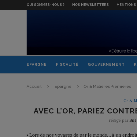
QUI SOMMES-NOUS ?
NOS NEWSLETTERS
MENTIONS 
EPARGNE
FISCALITÉ
GOUVERNEMENT
K
Accueil
Epargne
Or & Matières Premières
Or & M
AVEC L'OR, PARIEZ CONTR
rédigé par
Bil
▪ Lors de nos voyages de par le monde… à un endro