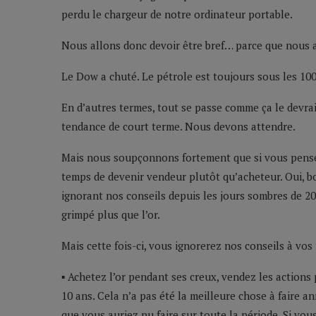
perdu le chargeur de notre ordinateur portable.
Nous allons donc devoir être bref… parce que nous al
Le Dow a chuté. Le pétrole est toujours sous les 100 $
En d’autres termes, tout se passe comme ça le devrait
tendance de court terme. Nous devons attendre.
Mais nous soupçonnons fortement que si vous pensez 
temps de devenir vendeur plutôt qu’acheteur. Oui, bon
ignorant nos conseils depuis les jours sombres de 20
grimpé plus que l’or.
Mais cette fois-ci, vous ignorerez nos conseils à vos 
▪ Achetez l’or pendant ses creux, vendez les actions
10 ans. Cela n’a pas été la meilleure chose à faire a
que vous auriez pu faire sur toute la période. Si vou