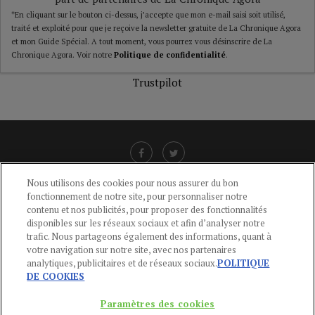
*En cliquant sur le bouton ci-dessus, j’accepte que mon e-mail saisi soit utilisé,
traité et exploité pour que je reçoive la newsletter gratuite de La Chronique Agora
et mon Guide Spécial. A tout moment, vous pourrez vous désinscrire de La
Chronique Agora. Voir notre
Politique de confidentialité
.
Trustpilot
Nous utilisons des cookies pour nous assurer du bon
fonctionnement de notre site, pour personnaliser notre
LIENS UTILES
contenu et nos publicités, pour proposer des fonctionnalités
disponibles sur les réseaux sociaux et afin d’analyser notre
CGU
-
POLITIQUE DE CONFIDENTIALITÉ
-
POLITIQUE DES COOKIES
-
trafic. Nous partageons également des informations, quant à
MENTIONS LÉGALES
-
AIDE
votre navigation sur notre site, avec nos partenaires
analytiques, publicitaires et de réseaux sociaux.
POLITIQUE
CONTACT
DE COOKIES
service-clients@publications-agora.fr
01 44 59 91 11
Paramètres des cookies
Du Lundi au Vendredi, 9h-13h et 14h-17h