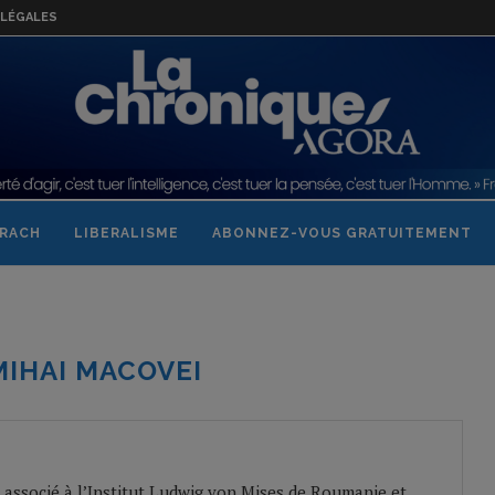
LÉGALES
RACH
LIBERALISME
ABONNEZ-VOUS GRATUITEMENT
MIHAI MACOVEI
 associé à l’Institut Ludwig von Mises de Roumanie et