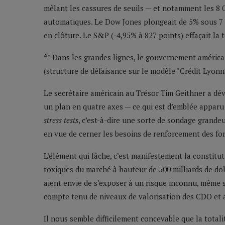
mêlant les cassures de seuils — et notamment les 8 
automatiques. Le Dow Jones plongeait de 5% sous 7 8
en clôture. Le S&P (-4,95% à 827 points) effaçait la t
** Dans les grandes lignes, le gouvernement américa
(structure de défaisance sur le modèle "Crédit Lyonn
Le secrétaire américain au Trésor Tim Geithner a d
un plan en quatre axes — ce qui est d’emblée apparu
stress tests
, c’est-à-dire une sorte de sondage grande
en vue de cerner les besoins de renforcement des fo
L’élément qui fâche, c’est manifestement la constitut
toxiques du marché à hauteur de 500 milliards de doll
aient envie de s’exposer à un risque inconnu, même si
compte tenu de niveaux de valorisation des CDO et 
Il nous semble difficilement concevable que la total