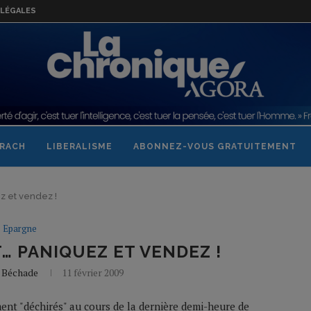
LÉGALES
RACH
LIBERALISME
ABONNEZ-VOUS GRATUITEMENT
z et vendez !
Epargne
… PANIQUEZ ET VENDEZ !
e Béchade
11 février 2009
ment "déchirés" au cours de la dernière demi-heure de