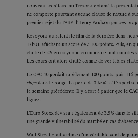
nouveau secrétaire au Trésor a entamé la présentati
ne comporte pourtant aucune clause de nature à susci
premier rejet du TARP d’Henry Paulson par ses prop
Revoyons au ralenti le film de la dernière demi-heure
17h01, affichant un score de 3 100 points. Puis, en q
chute de 2% en moyenne en moins de huit minutes sur 
Les cours ont alors chuté comme de véritables châte
Le CAC 40 perdait rapidement 100 points, puis 115 p
chips
dans le rouge. La perte de 3,65% a été spectacula
la semaine précédente. Il y a fort à parier que le CA
lignes.
L’Euro Stoxx dévissait également de 3,5% dans le sil
une grande vulnérabilité du marché en cas d’absenc
Wall Street était victime d’un véritable vent de pani