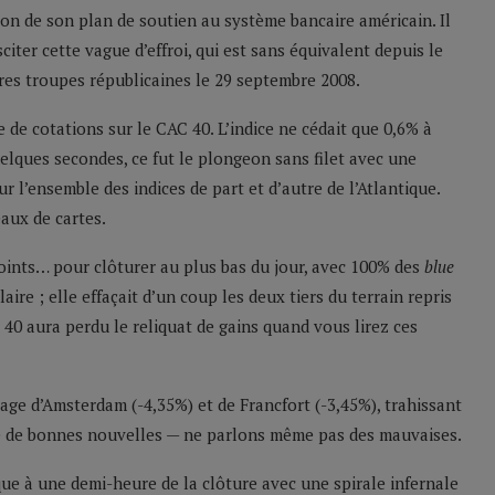
on de son plan de soutien au système bancaire américain. Il
ter cette vague d’effroi, qui est sans équivalent depuis le
res troupes républicaines le 29 septembre 2008.
 de cotations sur le CAC 40. L’indice ne cédait que 0,6% à
uelques secondes, ce fut le plongeon sans filet avec une
l’ensemble des indices de part et d’autre de l’Atlantique.
aux de cartes.
oints… pour clôturer au plus bas du jour, avec 100% des
blue
ire ; elle effaçait d’un coup les deux tiers du terrain repris
C 40 aura perdu le reliquat de gains quand vous lirez ces
lage d’Amsterdam (-4,35%) et de Francfort (-3,45%), trahissant
e de bonnes nouvelles — ne parlons même pas des mauvaises.
que à une demi-heure de la clôture avec une spirale infernale