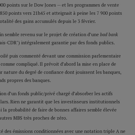
000 points sur le Dow Jones — et les programmes de vente
50 points vers 21h45 et atteignait à peine les 7 900 points
otalité des gains accumulés depuis le 3 février.
in semble revenu sur le projet de création d’une
bad bank
ais-CDR") intégralement garantie par des fonds publics.
évoilé puis commenté devant une commission parlementaire
 comme compliqué. Il prévoit d’abord la mise en place de
ur nature du degré de confiance dont jouissent les banques,
nds propres des banques.
ion d’un fonds public/privé chargé d’absorber les actifs
ars. Rien ne garantit que les investisseurs institutionnels
 la probabilité de faire de bonnes affaires semble élevée
autres MBS très proches de zéro.
ité des émissions conditionnées avec une notation triple A ne