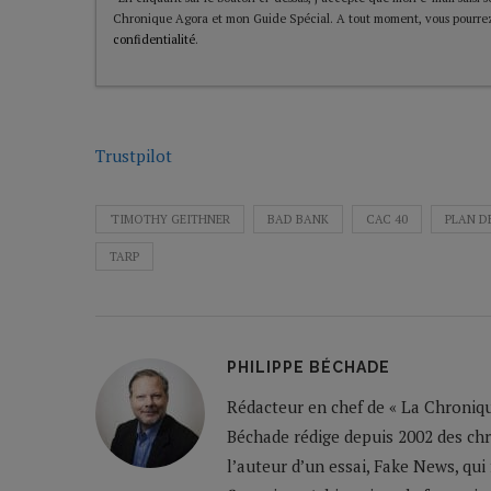
Chronique Agora et mon Guide Spécial. A tout moment, vous pourrez
confidentialité
.
Trustpilot
'TIMOTHY GEITHNER
BAD BANK
CAC 40
PLAN D
TARP
PHILIPPE BÉCHADE
Rédacteur en chef de « La Chronique
Béchade rédige depuis 2002 des ch
l’auteur d’un essai, Fake News, qui