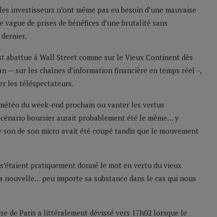
ue les investisseurs n’ont même pas eu besoin d’une mauvaise
ague de prises de bénéfices d’une brutalité sans
 dernier.
est abattue à Wall Street comme sur le Vieux Continent dès
an — sur les chaînes d’information financière en temps réel –,
er les téléspectateurs.
 météo du week-end prochain ou vanter les vertus
scénario boursier aurait probablement été le même… y
e son de son micro avait été coupé tandis que le mouvement
s’étaient pratiquement donné le mot en vertu du vieux
 la nouvelle… peu importe sa substance dans le cas qui nous
rse de Paris a littéralement dévissé vers 17h02 lorsque le