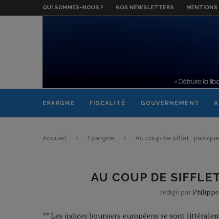
QUI SOMMES-NOUS ?
NOS NEWSLETTERS
MENTIONS 
EPARGNE
FISCALITÉ
GOUVERNEMENT
K
Accueil
Epargne
Au coup de sifflet… panique
AU COUP DE SIFFLET
rédigé par
Philipp
** Les indices boursiers européens se sont littérale