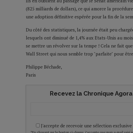
Ils en oublient au passage que le Sénat américain vi
(825 milliards de dollars), ce qui amorce la procédu
une adoption définitive espérée pour la fin de la sem
Du côté des statistiques, la journée était peu chargée
lesquels ont diminué de 1,4% aux Etats-Unis au mois
se mettre un révolver sur la tempe ! Cela ne fait qu
Wall Street qui nous semble trop "parfaite" pour être
Philippe Béchade,
Paris
Recevez la Chronique Agora 
J'accepte de recevoir une sélection exclusive
*En cliquant sur le bouton ci-dessus, j’accepte que mon e-mail saisi soi