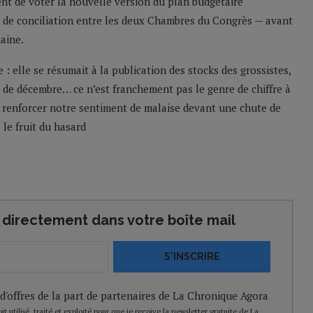
ent de voter la nouvelle version du plan budgétaire
re de conciliation entre les deux Chambres du Congrès — avant
aine.
 : elle se résumait à la publication des stocks des grossistes,
 de décembre… ce n’est franchement pas le genre de chiffre à
e renforcer notre sentiment de malaise devant une chute de
 le fruit du hasard
directement dans votre boîte mail
S'INSCRIRE
 d'offres de la part de partenaires de La Chronique Agora
t utilisé, traité et exploité pour que je reçoive la newsletter gratuite de La