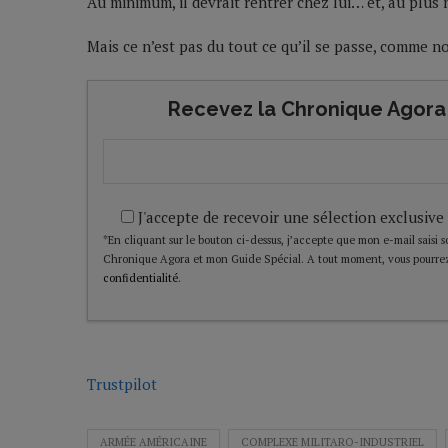
Au minimum, il devrait rentrer chez lui… et, au plus 
Mais ce n’est pas du tout ce qu’il se passe, comme n
Recevez la Chronique Agora 
J'accepte de recevoir une sélection exclusive
*En cliquant sur le bouton ci-dessus, j’accepte que mon e-mail saisi soi
Chronique Agora et mon Guide Spécial. A tout moment, vous pourrez
confidentialité
.
Trustpilot
ARMÉE AMÉRICAINE
COMPLEXE MILITARO-INDUSTRIEL