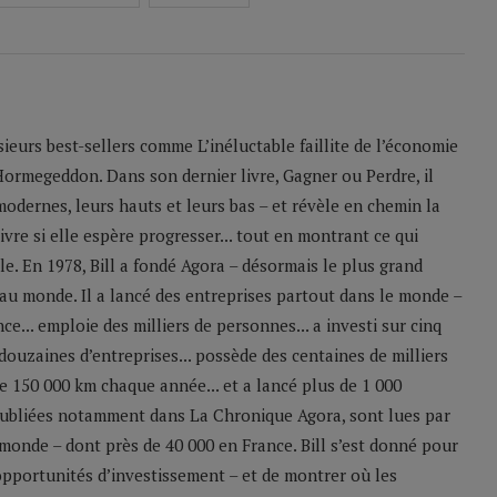
sieurs best-sellers comme L’inéluctable faillite de l’économie
Hormegeddon. Dans son dernier livre, Gagner ou Perdre, il
odernes, leurs hauts et leurs bas – et révèle en chemin la
ivre si elle espère progresser... tout en montrant ce qui
le. En 1978, Bill a fondé Agora – désormais le plus grand
u monde. Il a lancé des entreprises partout dans le monde –
e... emploie des milliers de personnes... a investi sur cinq
 douzaines d’entreprises... possède des centaines de milliers
 de 150 000 km chaque année... et a lancé plus de 1 000
 publiées notamment dans La Chronique Agora, sont lues par
monde – dont près de 40 000 en France. Bill s’est donné pour
 opportunités d’investissement – et de montrer où les