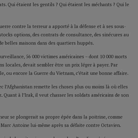
s. Qui étaient les gentils ? Qui étaient les méchants ? Qui le
guerre contre la terreur a apporté à la défense et à ses sous-
s stocks options, des contrats de consultance, des sinécures au
 de belles maisons dans des quartiers huppés.
surveillance, 56 000 victimes américaines – dont 10 000 morts
ns locales, devait sembler être un prix léger à payer. Par
e, ou encore la Guerre du Vietnam, c’était une bonne affaire.
ec l’Afghanistan remette les choses plus ou moins là où elles
. Quant à l’Irak, il veut chasser les soldats américains de son
neur se plongerait sa propre épée dans la poitrine, comme
 Marc Antoine lui-même après sa défaite contre Octavien.