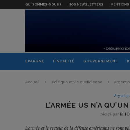
QUI SOMMES-NOUS ?
NOS NEWSLETTERS
MENTIONS 
EPARGNE
FISCALITÉ
GOUVERNEMENT
K
Accueil
Politique et vie quotidienne
Argent p
Argent pu
L’ARMÉE US N’A QU’UN
rédigé par
Bill 
L’armée et le secteur de la défense américains ne sont plu