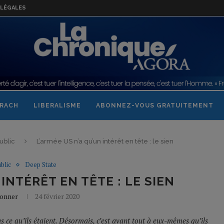
LÉGALES
RACH
LIBERALISME
ABONNEZ-VOUS GRATUITEMENT
ublic
L’armée US n’a qu’un intérêt en tête : le sien
blic
Deep State
 INTÉRÊT EN TÊTE : LE SIEN
Bonner
24 février 2020
s ce qu’ils étaient. Désormais, c’est avant tout à eux-mêmes qu’ils