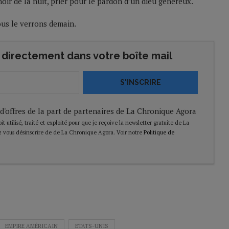
noir de la nuit, prier pour le pardon d’un dieu généreux.
ous le verrons demain.
directement dans votre boîte mail
S'INSCRIRE
 d'offres de la part de partenaires de La Chronique Agora
t utilisé, traité et exploité pour que je reçoive la newsletter gratuite de La
 vous désinscrire de de La Chronique Agora. Voir notre
Politique de
EMPIRE AMÉRICAIN
ETATS-UNIS