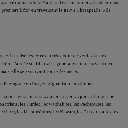
opre patriotisme. Si le Maryland est un jour envahi de hordes
premiers à fuir en traversant le fleuve Chesapeake. S’ils
ée. Il utilise les forces armées pour diriger les autres
dégénère, l’armée se débarrasse généralement de ses entraves
ormais, elle se sert avant tout elle-même.
du Pentagone en Irak, en Afghanistan et ailleurs.
sacrifier leurs enfants… ou leur argent… pour aller piétiner
roastriens, les Kurdes, les wahhabites, les Pachtounes, les
 les Lors, les Mazandéranis, les Nawars, les Tats et toutes les