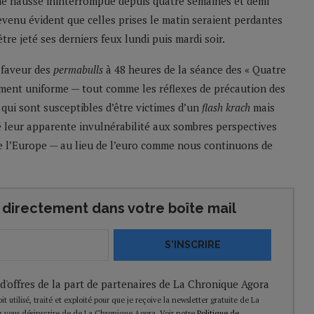
une hausse ininterrompue depuis quatre semaines et demi
devenu évident que celles prises le matin seraient perdantes
tre jeté ses derniers feux lundi puis mardi soir.
 faveur des
permabulls
à 48 heures de la séance des « Quatre
lement uniforme — tout comme les réflexes de précaution des
 qui sont susceptibles d’être victimes d’un
flash krach
mais
é leur apparente invulnérabilité aux sombres perspectives
 de l’Europe — au lieu de l’euro comme nous continuons de
directement dans votre boîte mail
S'INSCRIRE
 d'offres de la part de partenaires de La Chronique Agora
t utilisé, traité et exploité pour que je reçoive la newsletter gratuite de La
 vous désinscrire de de La Chronique Agora. Voir notre
Politique de