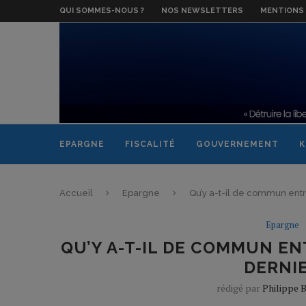
QUI SOMMES-NOUS ?
NOS NEWSLETTERS
MENTIONS 
EPARGNE
FISCALITÉ
GOUVERNEMENT
K
Accueil
Epargne
Qu’y a-t-il de commun entr
Epargne
QU’Y A-T-IL DE COMMUN EN
DERNIE
rédigé par
Philippe 