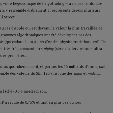
te, voire hégémonique de l’algotrading — à ne pas confondre
ela y ressemble diablement. Il représente depuis plusieurs
l Street.
au cas d’Apple qui est devenu la valeur la plus travaillée de
programmes algorithmiques ont été développés par des
nds
(qui embauchent à prix d’or des physiciens de haut vol). Ils
, et très fréquemment en
scalping
(série d’allers-retours ultra-
ères premières.
ros quotidiennement, et parfois les 15 milliards d’euros, soit
nsemble des valeurs du SBF 120 ainsi que des
small
et
midcaps
a lâché -0,5% mercredi soir.
P a reculé de 0,75% et finit au plus bas du jour.