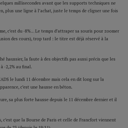
quelques millisecondes avant que les supports techniques ne
en, plus une ligne à l’achat, juste le temps de cligner une fois
ième, c’est du -8%… Le temps d’attraper sa souris pour zoomer
sion des cours), trop tard : le titre est déjà réservé à la
é haussier, la faute à des objectifs pas aussi précis que les
 à -2,2% au final.
ADS le lundi 11 décembre mais cela en dit long sur la
 apparence, c’est une hausse en béton.
ture, sa plus forte hausse depuis le 11 décembre dernier et il
c’est que la Bourse de Paris et celle de Francfort viennent
ue de 23 (depuis le 19/11).