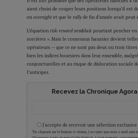
Il est fort probable que des opérateurs habitués à 
aient choisi de couper leurs positions lorsqu’il est 
en
overnight
et que le
rally
de fin d’année avait peut-ê
L’équation
risk-reward
semblait pourtant pencher en
sorcières ». Mais le consensus haussier devient tel
opérateurs — que ce ne sont pas deux ou trois titres
bien les indices boursiers dans leur ensemble, malgr
conjoncturelles et au risque de dislocation sociale
l’anticiper.
Recevez la Chronique Agora 
J'accepte de recevoir une sélection exclusive
*En cliquant sur le bouton ci-dessus, j’accepte que mon e-mail saisi soi
Chronique Agora et mon Guide Spécial. A tout moment, vous pourrez