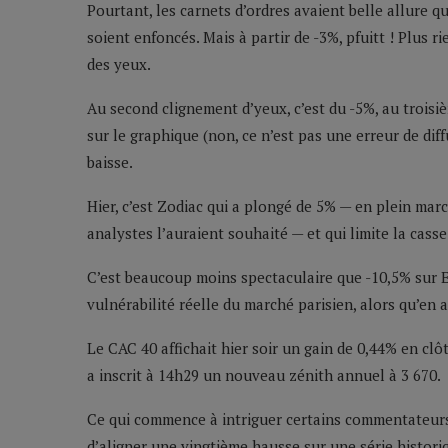
Pourtant, les carnets d’ordres avaient belle allure 
soient enfoncés. Mais à partir de -3%, pfuitt ! Plus ri
des yeux.
Au second clignement d’yeux, c’est du -5%, au trois
sur le graphique (non, ce n’est pas une erreur de diffu
baisse.
Hier, c’est Zodiac qui a plongé de 5% — en plein march
analystes l’auraient souhaité — et qui limite la casse
C’est beaucoup moins spectaculaire que -10,5% sur E
vulnérabilité réelle du marché parisien, alors qu’en
Le CAC 40 affichait hier soir un gain de 0,44% en clô
a inscrit à 14h29 un nouveau zénith annuel à 3 670.
Ce qui commence à intriguer certains commentateurs, 
d’aligner une vingtième hausse sur une série historiq