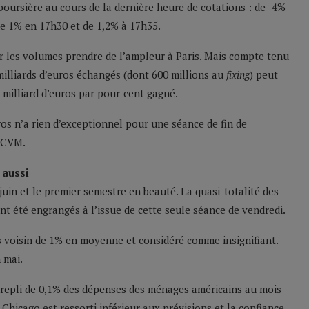
 boursière au cours de la dernière heure de cotations : de -4%
de 1% en 17h30 et de 1,2% à 17h35.
r les volumes prendre de l’ampleur à Paris. Mais compte tenu
 milliards d’euros échangés (dont 600 millions au
fixing
) peut
 milliard d’euros par pour-cent gagné.
ros n’a rien d’exceptionnel pour une séance de fin de
OPCVM.
 aussi
 juin et le premier semestre en beauté. La quasi-totalité des
t été engrangés à l’issue de cette seule séance de vendredi.
rès voisin de 1% en moyenne et considéré comme insignifiant.
 mai.
 repli de 0,1% des dépenses des ménages américains au mois
Chicago est ressorti inférieur aux prévisions et la confiance