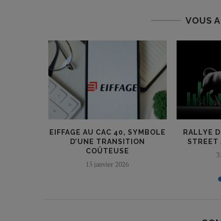
VOUS A
RKEL
EIFFAGE AU CAC 40, SYMBOLE
RALLYE D
LD-UP
D’UNE TRANSITION
STREET 
E
COÛTEUSE
3
15 janvier 2026