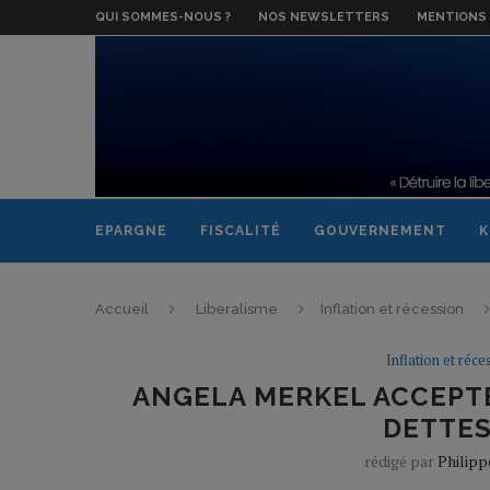
QUI SOMMES-NOUS ?
NOS NEWSLETTERS
MENTIONS 
EPARGNE
FISCALITÉ
GOUVERNEMENT
K
Accueil
Liberalisme
Inflation et récession
Inflation et réce
ANGELA MERKEL ACCEPTE
DETTES
rédigé par
Philip