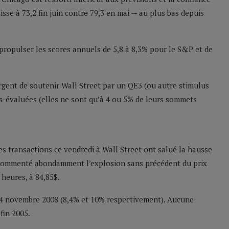
se à 73,2 fin juin contre 79,3 en mai — au plus bas depuis
propulser les scores annuels de 5,8 à 8,3% pour le S&P et de
 urgent de soutenir Wall Street par un QE3 (ou autre stimulus
s-évaluées (elles ne sont qu’à 4 ou 5% de leurs sommets
es transactions ce vendredi à Wall Street ont salué la hausse
ut commenté abondamment l’explosion sans précédent du prix
heures, à 84,85$.
 le 4 novembre 2008 (8,4% et 10% respectivement). Aucune
fin 2005.