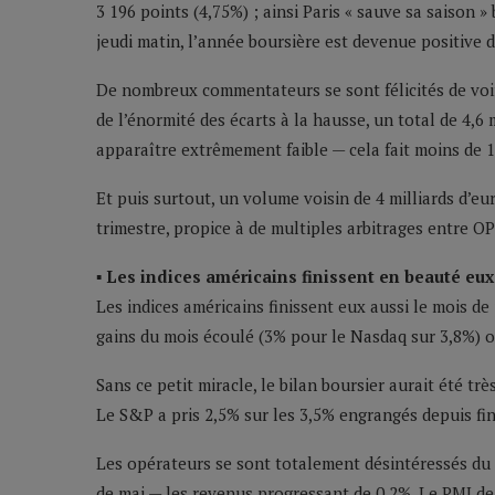
3 196 points (4,75%) ; ainsi Paris « sauve sa saison »
jeudi matin, l’année boursière est devenue positive 
De nombreux commentateurs se sont félicités de voi
de l’énormité des écarts à la hausse, un total de 4,6
apparaître extrêmement faible — cela fait moins de 1
Et puis surtout, un volume voisin de 4 milliards d’eu
trimestre, propice à de multiples arbitrages entre 
▪ Les indices américains finissent en beauté eux
Les indices américains finissent eux aussi le mois de
gains du mois écoulé (3% pour le Nasdaq sur 3,8%) on
Sans ce petit miracle, le bilan boursier aurait été t
Le S&P a pris 2,5% sur les 3,5% engrangés depuis fin
Les opérateurs se sont totalement désintéressés du
de mai — les revenus progressant de 0,2%. Le PMI de 