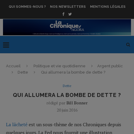
QUI SOMMES-NOUS ?
NOS NEWSLETTERS
MENTIONS LÉGALES
Accueil
Politique et vie quotidienne
Argent public
Dette
Qui allumera la bombe de dette ?
Dette
QUI ALLUMERA LA BOMBE DE DETTE ?
rédigé par
Bill Bonner
20 juin 2016
La lâcheté
est un sous-thème de nos Chroniques depuis
quelques jours. La Fed nous fournit une illustration