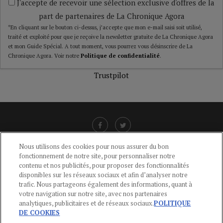
J'accepte de recevoir une sélection exclusive d'offres de la
part de partenaires de La Chronique Agora
*En cliquant sur le bouton ci-dessus, j’accepte que mon e-mail saisi soit utilisé,
traité et exploité pour que je reçoive la newsletter gratuite de La Chronique Agora
et mon Guide Spécial. A tout moment, vous pourrez vous désinscrire de La
Chronique Agora. Voir notre
Politique de confidentialité
.
Trustpilot
Nous utilisons des cookies pour nous assurer du bon
fonctionnement de notre site, pour personnaliser notre
LIENS UTILES
contenu et nos publicités, pour proposer des fonctionnalités
disponibles sur les réseaux sociaux et afin d’analyser notre
CGU
-
POLITIQUE DE CONFIDENTIALITÉ
-
POLITIQUE DES COOKIES
-
trafic. Nous partageons également des informations, quant à
MENTIONS LÉGALES
-
AIDE
votre navigation sur notre site, avec nos partenaires
analytiques, publicitaires et de réseaux sociaux.
POLITIQUE
CONTACT
DE COOKIES
service-clients@publications-agora.fr