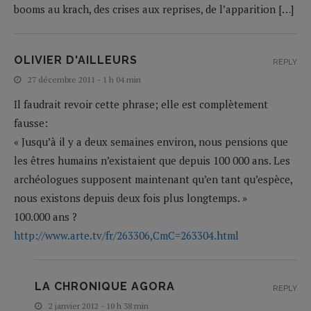
booms au krach, des crises aux reprises, de l’apparition […]
OLIVIER D'AILLEURS
REPLY
27 décembre 2011 - 1 h 04 min
Il faudrait revoir cette phrase; elle est complètement
fausse:
« Jusqu’à il y a deux semaines environ, nous pensions que
les êtres humains n’existaient que depuis 100 000 ans. Les
archéologues supposent maintenant qu’en tant qu’espèce,
nous existons depuis deux fois plus longtemps. »
100.000 ans ?
http://www.arte.tv/fr/263306,CmC=263304.html
LA CHRONIQUE AGORA
REPLY
2 janvier 2012 - 10 h 38 min