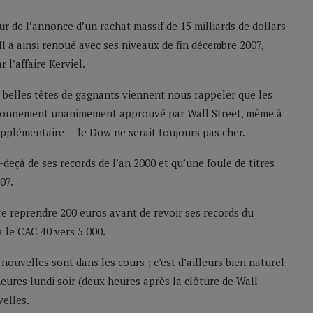
ur de l’annonce d’un rachat massif de 15 milliards de dollars
 Il a ainsi renoué avec ses niveaux de fin décembre 2007,
 l’affaire Kerviel.
e belles têtes de gagnants viennent nous rappeler que les
raisonnement unanimement approuvé par Wall Street, même à
upplémentaire — le Dow ne serait toujours pas cher.
eçà de ses records de l’an 2000 et qu’une foule de titres
07.
re reprendre 200 euros avant de revoir ses records du
a le CAC 40 vers 5 000.
ouvelles sont dans les cours ; c’est d’ailleurs bien naturel
eures lundi soir (deux heures après la clôture de Wall
velles.