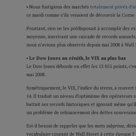
▪ Nous fustigions des marchés
totalement privés d’in
ce mardi comme s’ils venaient de découvrir la Corne
Pourtant, rien ne les prédisposait à accomplir des e
moyenne, inscrivant une cascade de records annuels, 
nous n’avions plus observés depuis mai 2008 à Wall 
▪ Le Dow Jones au zénith, le VIX au plus bas
Le Dow Jones déborde en effet les 13 055 points, c’e
mai 2008.
Symétriquement, le VIX, l’indice du stress, a rouvert
14. Il traduit un niveau d’optimisme des opérateurs 
battait ses records historiques et ignorait même qu’i
un problème de refinancement des dettes souveraine
Est-il besoin de rappeler que les mots
subprime,
dériv
vocabulaire courant de Wall Street à cette époque ?