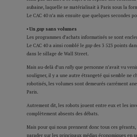
aubaine, laquelle se matérialisait à Paris sous la fo
Le CAC 40 n’a mis ensuite que quelques secondes pou
▪ Un
gap
sans volumes
Les programmes d’achats informatisés se sont enclen
Le CAC 40 a ainsi comblé le
gap
des 3 523 points dan
dans le sillage de Wall Street.
Mais au-delà d’un
rally
que personne n’avait vu venir
souligner, il y a une autre étrangeté qui semble ne
robotisés, les volumes sont demeurés carrément anec
Paris.
Autrement dit, les robots jouent entre eux et les i
complètement absents des débats.
Mais pour qui nous prennent donc tous ces gérants, 
parader sur les principaux médias économiques en se