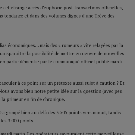
cet étrange accès d’euphorie post-transactions officielles,
sans tendance et dans des volumes dignes d’une Trêve des
dias économiques… mais des « rumeurs » vite relayées par la
transparaître la possibilité de mettre en oeuvre de nouvelles
en partie démentie par le communiqué officiel publié mardi
sculer à ce point sur un prétexte aussi sujet à caution ? Et
Nous avons bien notre petite idée sur la question (avec peu
 la primeur en fin de chronique.
 a grimpé bien au-delà des 3 505 points vers minuit, tandis
les 3 000 points.
s mardi matin. Les opérateurs savouraient cette merveilleuse