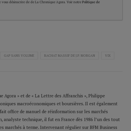
 vous désinscrire de de La Chronique Agora. Voir notre
Politique de
GAP SANS VOLUME
RACHAT MASSIF DE J.P. MORGAN
VIX
 Agora » et de « La Lettre des Affranchis », Philippe
roniques macroéconomiques et boursières. Il est également
 fait office de manuel de réinformation sur les marchés
n, analyste technique, il fut en France dès 1986 l’un des tout
les marchés à terme. Intervenant régulier sur BFM Business