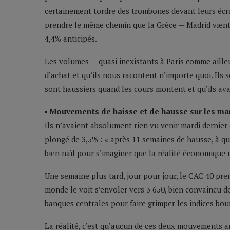
certainement tordre des trombones devant leurs écran
prendre le même chemin que la Grèce — Madrid vient d’
4,4% anticipés.
Les volumes — quasi inexistants à Paris comme aill
d’achat et qu’ils nous racontent n’importe quoi. Ils s
sont haussiers quand les cours montent et qu’ils ava
▪ Mouvements de baisse et de hausse sur les mar
Ils n’avaient absolument rien vu venir mardi dernier
plongé de 3,5% : « après 11 semaines de hausse, à quo
bien naïf pour s’imaginer que la réalité économique ne
Une semaine plus tard, jour pour jour, le CAC 40 pre
monde le voit s’envoler vers 3 650, bien convaincu d
banques centrales pour faire grimper les indices bour
La réalité, c’est qu’aucun de ces deux mouvements an