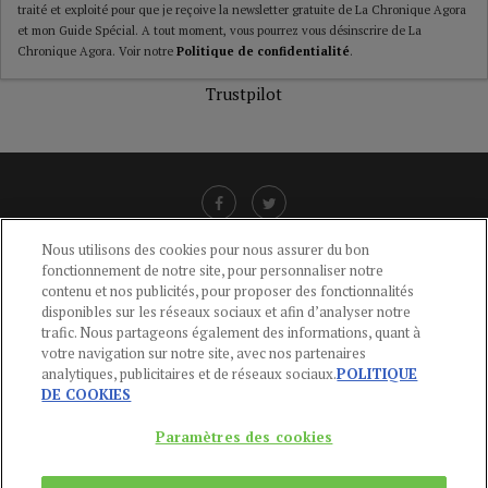
traité et exploité pour que je reçoive la newsletter gratuite de La Chronique Agora
et mon Guide Spécial. A tout moment, vous pourrez vous désinscrire de La
Chronique Agora. Voir notre
Politique de confidentialité
.
Trustpilot
Nous utilisons des cookies pour nous assurer du bon
fonctionnement de notre site, pour personnaliser notre
LIENS UTILES
contenu et nos publicités, pour proposer des fonctionnalités
disponibles sur les réseaux sociaux et afin d’analyser notre
CGU
-
POLITIQUE DE CONFIDENTIALITÉ
-
POLITIQUE DES COOKIES
-
trafic. Nous partageons également des informations, quant à
MENTIONS LÉGALES
-
AIDE
votre navigation sur notre site, avec nos partenaires
analytiques, publicitaires et de réseaux sociaux.
POLITIQUE
CONTACT
DE COOKIES
service-clients@publications-agora.fr
01 44 59 91 11
Paramètres des cookies
Du Lundi au Vendredi, 9h-13h et 14h-17h
136 Rue Saint-Denis 75002 PARIS