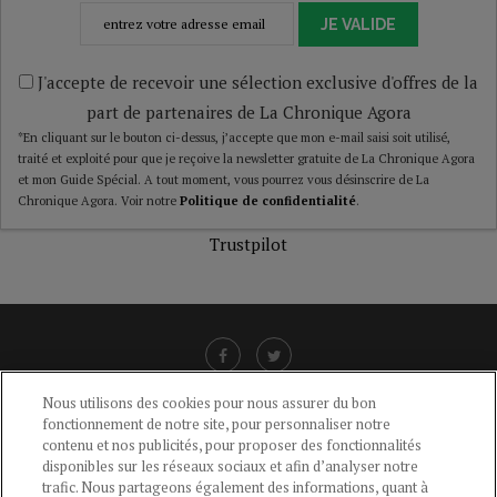
JE VALIDE
J'accepte de recevoir une sélection exclusive d'offres de la
part de partenaires de La Chronique Agora
*En cliquant sur le bouton ci-dessus, j’accepte que mon e-mail saisi soit utilisé,
traité et exploité pour que je reçoive la newsletter gratuite de La Chronique Agora
et mon Guide Spécial. A tout moment, vous pourrez vous désinscrire de La
Chronique Agora. Voir notre
Politique de confidentialité
.
Trustpilot
Nous utilisons des cookies pour nous assurer du bon
fonctionnement de notre site, pour personnaliser notre
LIENS UTILES
contenu et nos publicités, pour proposer des fonctionnalités
disponibles sur les réseaux sociaux et afin d’analyser notre
CGU
-
POLITIQUE DE CONFIDENTIALITÉ
-
POLITIQUE DES COOKIES
-
trafic. Nous partageons également des informations, quant à
MENTIONS LÉGALES
-
AIDE