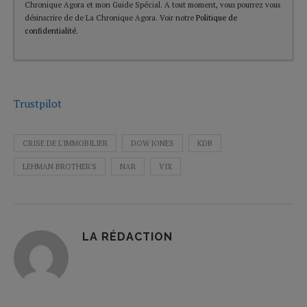
Chronique Agora et mon Guide Spécial. A tout moment, vous pourrez vous
désinscrire de de La Chronique Agora. Voir notre
Politique de
confidentialité
.
Trustpilot
CRISE DE L'IMMOBILIER
DOW JONES
KDB
LEHMAN BROTHER'S
NAR
VIX
LA RÉDACTION