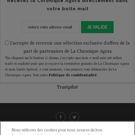
Recevez la Chronique Agora directement dans
votre boîte mail
JE VALIDE
J'accepte de recevoir une sélection exclusive d'offres de la
part de partenaires de La Chronique Agora
*En cliquant sur le bouton ci-dessus, j’accepte que mon e-mail saisi soit utilisé,
traité et exploité pour que je reçoive la newsletter gratuite de La Chronique Agora
et mon Guide Spécial. A tout moment, vous pourrez vous désinscrire de La
Chronique Agora. Voir notre
Politique de confidentialité
.
Trustpilot
Nous utilisons des cookies pour nous assurer du bon