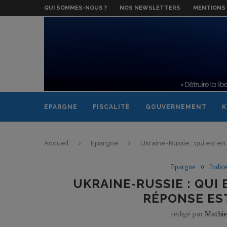
QUI SOMMES-NOUS ?
NOS NEWSLETTERS
MENTIONS 
EPARGNE
FISCALITÉ
GOUVERNEMENT
K
Accueil
Epargne
Ukraine-Russie : qui est e
Epargne
Indice
UKRAINE-RUSSIE : QUI 
RÉPONSE ES
rédigé par
Mathie