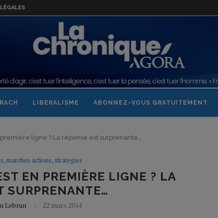
LÉGALES
RACH
LIBERALISME
ABONNEZ-VOUS GRATUITEMENT
n première ligne ? La réponse est surprenante…
s, marches actions, strategies
EST EN PREMIÈRE LIGNE ? LA
T SURPRENANTE…
u Lebrun
22 mars 2014