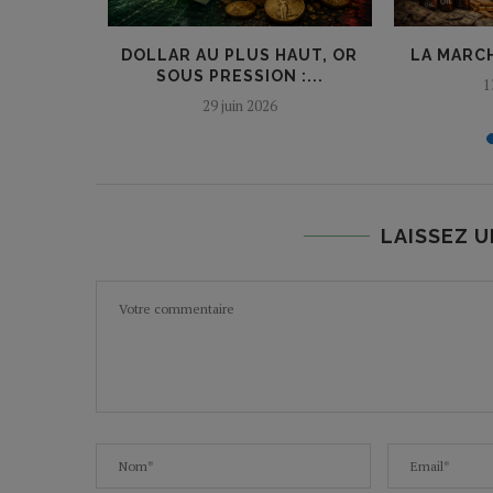
LAR : LA
DOLLAR AU PLUS HAUT, OR
LA MARC
IDE
SOUS PRESSION :...
1
...
29 juin 2026
LAISSEZ 