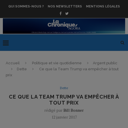
QUI SOMMES-NOUS ?
NOS NEWSLETTERS
MENTIONS LÉGALES
Accueil
Politique et vie quotidienne
Argent public
Dette
Ce que la Team Trump va empêcher à tout
prix
Dette
CE QUE LA TEAM TRUMP VA EMPÊCHER À
TOUT PRIX
rédigé par
Bill Bonner
12 janvier 2017