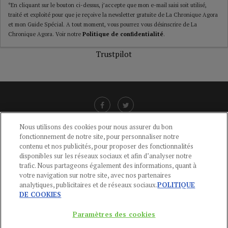
*En cliquant sur le bouton ci-dessus, j’accepte que mon e-mail saisi soit utilisé,
traité et exploité pour que je reçoive la newsletter gratuite de La Chronique Agora
et mon Guide Spécial. A tout moment, vous pourrez vous désinscrire de La
Chronique Agora. Voir notre
Politique de confidentialité
.
Trustpilot
Nous utilisons des cookies pour nous assurer du bon
fonctionnement de notre site, pour personnaliser notre
LIENS UTILES
contenu et nos publicités, pour proposer des fonctionnalités
disponibles sur les réseaux sociaux et afin d’analyser notre
CGU
-
POLITIQUE DE CONFIDENTIALITÉ
-
POLITIQUE DES COOKIES
-
trafic. Nous partageons également des informations, quant à
MENTIONS LÉGALES
-
AIDE
votre navigation sur notre site, avec nos partenaires
analytiques, publicitaires et de réseaux sociaux.
POLITIQUE
CONTACT
DE COOKIES
service-clients@publications-agora.fr
01 44 59 91 11
Paramètres des cookies
Du Lundi au Vendredi, 9h-13h et 14h-17h
136 Rue Saint-Denis 75002 PARIS