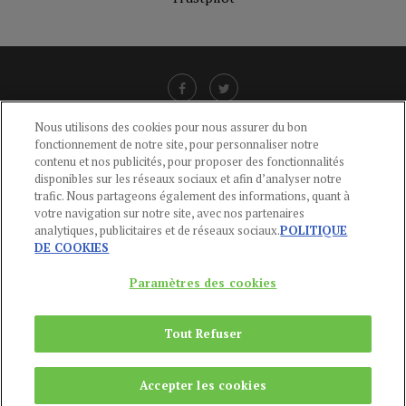
Nous utilisons des cookies pour nous assurer du bon
fonctionnement de notre site, pour personnaliser notre
LIENS UTILES
contenu et nos publicités, pour proposer des fonctionnalités
disponibles sur les réseaux sociaux et afin d’analyser notre
CGU
-
POLITIQUE DE CONFIDENTIALITÉ
-
POLITIQUE DES COOKIES
-
trafic. Nous partageons également des informations, quant à
MENTIONS LÉGALES
-
AIDE
votre navigation sur notre site, avec nos partenaires
analytiques, publicitaires et de réseaux sociaux.
POLITIQUE
CONTACT
DE COOKIES
service-clients@publications-agora.fr
01 44 59 91 11
Paramètres des cookies
Du Lundi au Vendredi, 9h-13h et 14h-17h
136 Rue Saint-Denis 75002 PARIS
Tout Refuser
Copyright © 2024
Publications Agora
Accepter les cookies
REMONTER