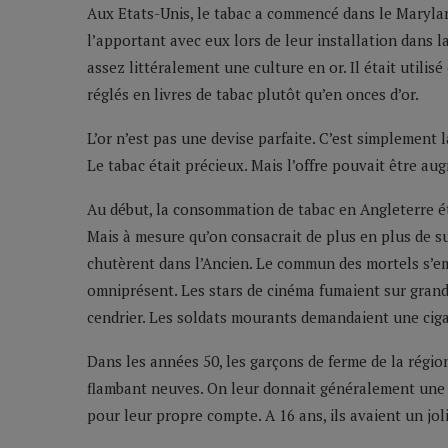
Aux Etats-Unis, le tabac a commencé dans le Marylan
l’apportant avec eux lors de leur installation dans 
assez littéralement une culture en or. Il était utilis
réglés en livres de tabac plutôt qu’en onces d’or.
L’or n’est pas une devise parfaite. C’est simplement 
Le tabac était précieux. Mais l’offre pouvait être a
Au début, la consommation de tabac en Angleterre éta
Mais à mesure qu’on consacrait de plus en plus de s
chutèrent dans l’Ancien. Le commun des mortels s’em
omniprésent. Les stars de cinéma fumaient sur grand 
cendrier. Les soldats mourants demandaient une ciga
Dans les années 50, les garçons de ferme de la régi
flambant neuves. On leur donnait généralement une a
pour leur propre compte. A 16 ans, ils avaient un joli