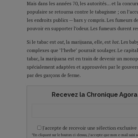
Mais dans les années 70, les autorités… et la concur
populaire se retourna contre le tabagisme ; on l’acc
les endroits publics — bars y compris. Les fumeurs d
pouvoir en supporter l’odeur. Les fumeurs durent res
Si le tabac est
out
, la marijuana, elle, est
hot
. Les ba
complexes que "l’herbe" pourrait soulager. Le capit
tabac, la marijuana est en train de devenir un monopo
spécialement adaptées et approuvées par le gouver
par des garçons de ferme.
Recevez la Chronique Agora 
J'accepte de recevoir une sélection exclusive
*En cliquant sur le bouton ci-dessus, j’accepte que mon e-mail saisi soi