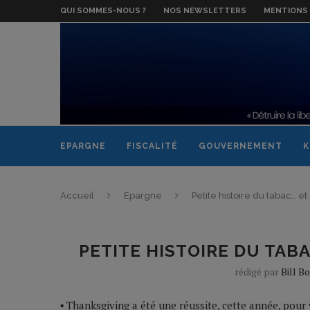
QUI SOMMES-NOUS ?
NOS NEWSLETTERS
MENTIONS 
EPARGNE
FISCALITÉ
GOUVERNEMENT
K
Accueil
Epargne
Petite histoire du tabac… e
PETITE HISTOIRE DU TAB
rédigé par
Bill B
▪ Thanksgiving a été une réussite, cette année, pou