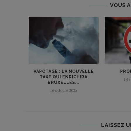
VOUS A
HAUSSE DU
VAPOTAGE : LA NOUVELLE
PROH
AC
TAXE QUI ENRICHIRA
14 
BRUXELLES...
17
16 octobre 2025
LAISSEZ 