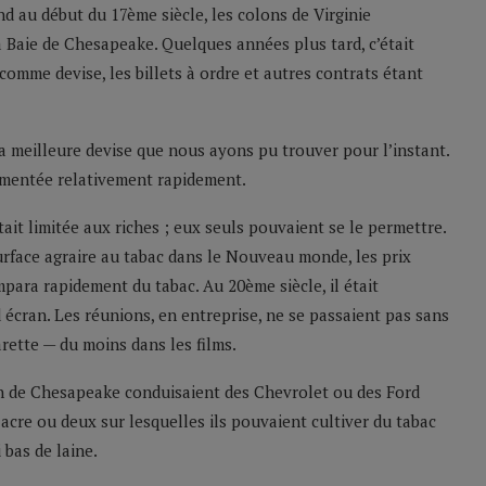
d au début du 17ème siècle, les colons de Virginie
la Baie de Chesapeake. Quelques années plus tard, c’était
é comme devise, les billets à ordre et autres contrats étant
la meilleure devise que nous ayons pu trouver pour l’instant.
ugmentée relativement rapidement.
it limitée aux riches ; eux seuls pouvaient se le permettre.
urface agraire au tabac dans le Nouveau monde, les prix
para rapidement du tabac. Au 20ème siècle, il était
écran. Les réunions, en entreprise, ne se passaient pas sans
rette — du moins dans les films.
on de Chesapeake conduisaient des Chevrolet ou des Ford
cre ou deux sur lesquelles ils pouvaient cultiver du tabac
 bas de laine.