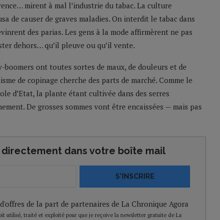
rence… mirent à mal l’industrie du tabac. La culture
usa de causer de graves maladies. On interdit le tabac dans
evinrent des parias. Les gens à la mode affirmèrent ne pas
ter dehors… qu’il pleuve ou qu’il vente.
by-boomers ont toutes sortes de maux, de douleurs et de
alisme de copinage cherche des parts de marché. Comme le
le d’Etat, la plante étant cultivée dans des serres
nement. De grosses sommes vont être encaissées — mais pas
directement dans votre boîte mail
S'INSCRIRE
 d'offres de la part de partenaires de La Chronique Agora
t utilisé, traité et exploité pour que je reçoive la newsletter gratuite de La