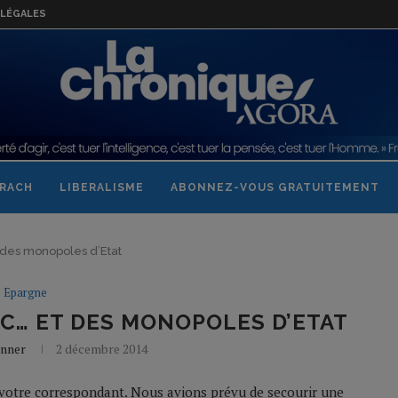
LÉGALES
RACH
LIBERALISME
ABONNEZ-VOUS GRATUITEMENT
t des monopoles d’Etat
Epargne
AC… ET DES MONOPOLES D’ETAT
onner
2 décembre 2014
r votre correspondant. Nous avions prévu de secourir une