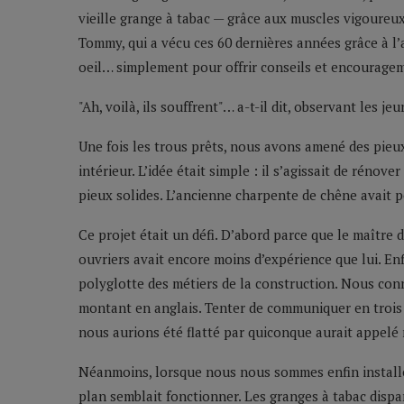
vieille grange à tabac — grâce aux muscles vigoureux 
Tommy, qui a vécu ces 60 dernières années grâce à l’a
oeil… simplement pour offrir conseils et encourage
"Ah, voilà, ils souffrent"… a-t-il dit, observant les j
Une fois les trous prêts, nous avons amené des pieux
intérieur. L’idée était simple : il s’agissait de réno
pieux solides. L’ancienne charpente de chêne avait p
Ce projet était un défi. D’abord parce que le maître d
ouvriers avait encore moins d’expérience que lui. En
polyglotte des métiers de la construction. Nous conn
montant en anglais. Tenter de communiquer en trois 
nous aurions été flatté par quiconque aurait appelé 
Néanmoins, lorsque nous nous sommes enfin installés
plan semblait fonctionner. Les granges à tabac dispa