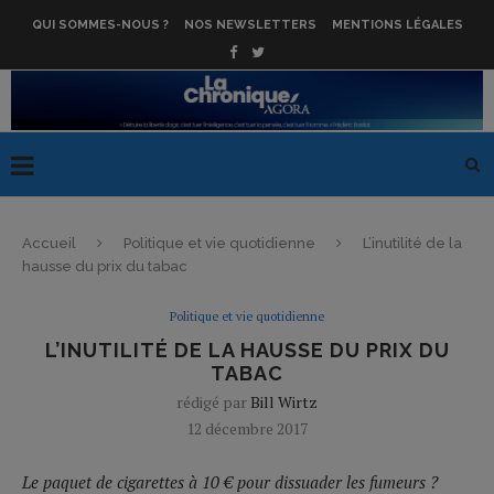
QUI SOMMES-NOUS ?
NOS NEWSLETTERS
MENTIONS LÉGALES
Accueil
Politique et vie quotidienne
L’inutilité de la
hausse du prix du tabac
Politique et vie quotidienne
L’INUTILITÉ DE LA HAUSSE DU PRIX DU
TABAC
rédigé par
Bill Wirtz
12 décembre 2017
Le paquet de cigarettes à 10 € pour dissuader les fumeurs ?