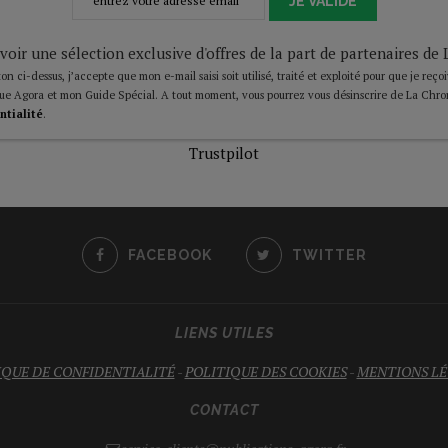
JE VALIDE
voir une sélection exclusive d'offres de la part de partenaires d
on ci-dessus, j’accepte que mon e-mail saisi soit utilisé, traité et exploité pour que je reço
ue Agora et mon Guide Spécial. A tout moment, vous pourrez vous désinscrire de La Chro
ntialité
.
Trustpilot
FACEBOOK
TWITTER
LIENS UTILES
IQUE DE CONFIDENTIALITÉ
-
POLITIQUE DES COOKIES
-
MENTIONS LÉ
CONTACT