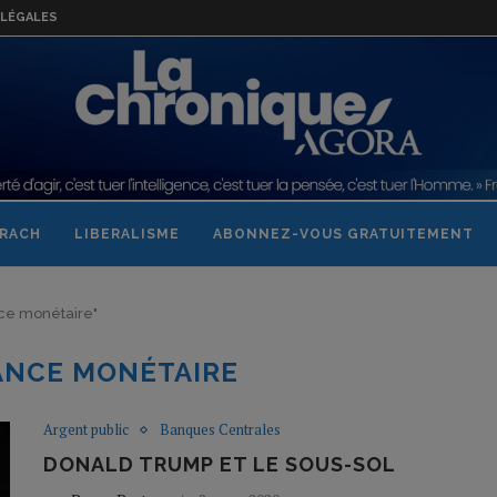
LÉGALES
RACH
LIBERALISME
ABONNEZ-VOUS GRATUITEMENT
ance monétaire"
ANCE MONÉTAIRE
Argent public
Banques Centrales
DONALD TRUMP ET LE SOUS-SOL