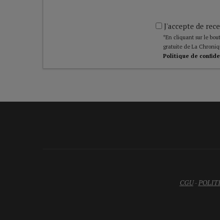
J'accepte de rece
*En cliquant sur le bout
gratuite de La Chroniq
Politique de confide
CGU
-
POLIT