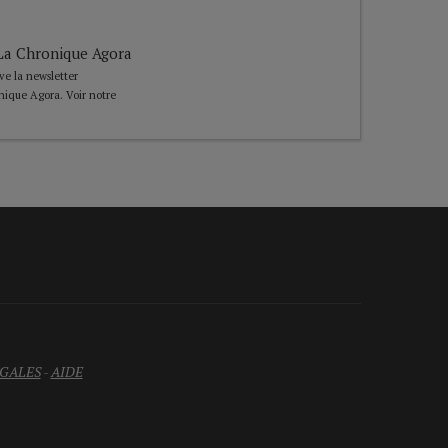
e La Chronique Agora
ive la newsletter
nique Agora. Voir notre
GALES
-
AIDE