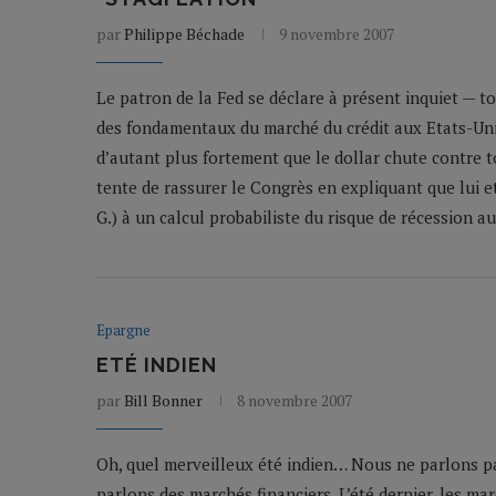
par
Philippe Béchade
9 novembre 2007
Le patron de la Fed se déclare à présent inquiet — 
des fondamentaux du marché du crédit aux Etats-Unis,
d’autant plus fortement que le dollar chute contre to
tente de rassurer le Congrès en expliquant que lui e
G.) à un calcul probabiliste du risque de récession a
Epargne
ETÉ INDIEN
par
Bill Bonner
8 novembre 2007
Oh, quel merveilleux été indien… Nous ne parlons pas
parlons des marchés financiers. L’été dernier, les mar