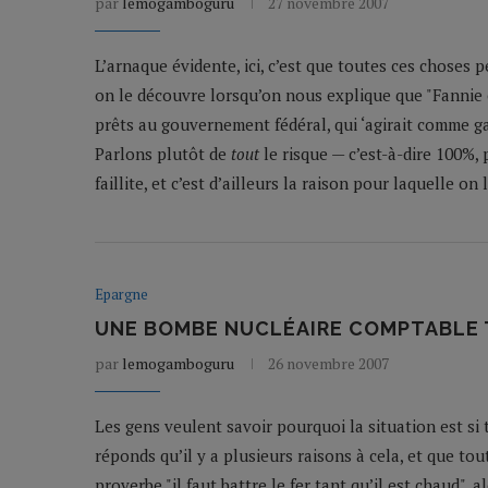
par
lemogamboguru
27 novembre 2007
L’arnaque évidente, ici, c’est que toutes ces choses 
on le découvre lorsqu’on nous explique que "Fannie 
prêts au gouvernement fédéral, qui ‘agirait comme ga
Parlons plutôt de
tout
le risque — c’est-à-dire 100%,
faillite, et c’est d’ailleurs la raison pour laquelle
Epargne
UNE BOMBE NUCLÉAIRE COMPTABLE T
par
lemogamboguru
26 novembre 2007
Les gens veulent savoir pourquoi la situation est si 
réponds qu’il y a plusieurs raisons à cela, et que tou
proverbe "il faut battre le fer tant qu’il est chaud",