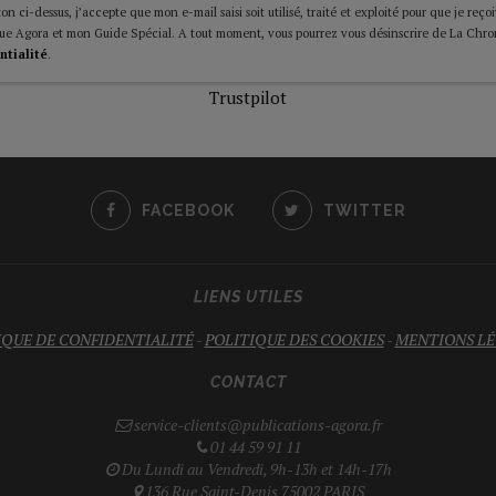
on ci-dessus, j’accepte que mon e-mail saisi soit utilisé, traité et exploité pour que je reço
ue Agora et mon Guide Spécial. A tout moment, vous pourrez vous désinscrire de La Chro
ntialité
.
Trustpilot
FACEBOOK
TWITTER
LIENS UTILES
IQUE DE CONFIDENTIALITÉ
-
POLITIQUE DES COOKIES
-
MENTIONS LÉ
CONTACT
service-clients@publications-agora.fr
01 44 59 91 11
Du Lundi au Vendredi, 9h-13h et 14h-17h
136 Rue Saint-Denis 75002 PARIS