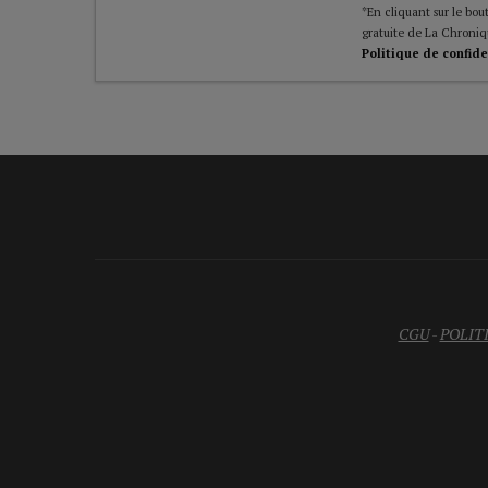
*En cliquant sur le bout
gratuite de La Chroniq
Politique de confide
CGU
-
POLIT