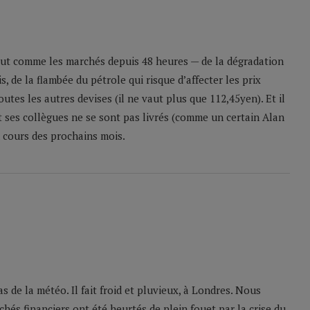
tout comme les marchés depuis 48 heures — de la dégradation
 de la flambée du pétrole qui risque d’affecter les prix
utes les autres devises (il ne vaut plus que 112,45yen). Et il
t ses collègues ne se sont pas livrés (comme un certain Alan
u cours des prochains mois.
 de la météo. Il fait froid et pluvieux, à Londres. Nous
chés financiers ont été heurtés de plein fouet par la crise du