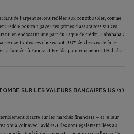
perdant de l’argent seront refilées aux contribuables, comme
et Freddie pourrait payer des primes d’assurances sur ces
rant’ en endossant une part du risque de crédit". Hahahaha !
 parce que toutes ces choses ont 100% de chances de faire
 on les a données à Fannie et Freddie pour commencer ! Hahaha !
OMBE SUR LES VALEURS BANCAIRES US (1)
terriblement bizarre sur les marchés financiers — et je leur
tes ont à voir avec l’avidité. Elles sont également liées au
 alors que Jim Sinclair de jsmineset.com nous rappelle que "le