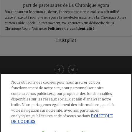
part de partenaires de La Chronique Agora
*En cliquant sur le bouton ci-dessus, j’accepte que mon e-mail saisi soit utilisé,
traité et exploité pour que je reçoive la newsletter gratuite de La Chronique Agora
et mon Guide Spécial. A tout moment, vous pourrez vous désinscrire de La
Chronique Agora. Voir notre
Politique de confidentialité
.
Trustpilot
Nous utilisons des cookies pour nous assurer du bon
fonctionnement de notre site, pour personnaliser notre
LIENS UTILES
contenu et nos publicités, pour proposer des fonctionnalités
disponibles sur les réseaux sociaux et afin d’analyser notre
CGU
-
POLITIQUE DE CONFIDENTIALITÉ
-
POLITIQUE DES COOKIES
-
trafic. Nous partageons également des informations, quant à
MENTIONS LÉGALES
-
AIDE
votre navigation sur notre site, avec nos partenaires
analytiques, publicitaires et de réseaux sociaux.
POLITIQUE
CONTACT
DE COOKIES
service-clients@publications-agora.fr
01 44 59 91 11