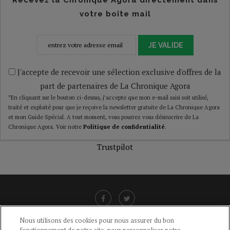
Recevez la Chronique Agora directement dans
votre boîte mail
JE VALIDE
J'accepte de recevoir une sélection exclusive d'offres de la
part de partenaires de La Chronique Agora
*En cliquant sur le bouton ci-dessus, j’accepte que mon e-mail saisi soit utilisé,
traité et exploité pour que je reçoive la newsletter gratuite de La Chronique Agora
et mon Guide Spécial. A tout moment, vous pourrez vous désinscrire de La
Chronique Agora. Voir notre
Politique de confidentialité
.
Trustpilot
Nous utilisons des cookies pour nous assurer du bon