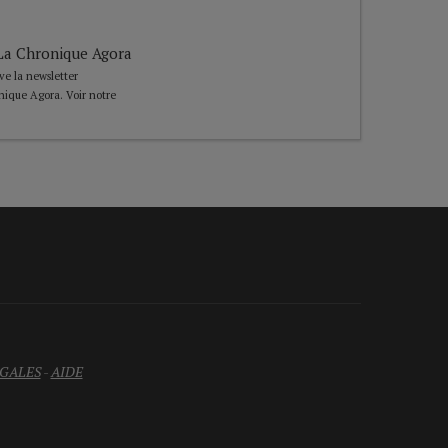
e La Chronique Agora
ive la newsletter
nique Agora. Voir notre
GALES
-
AIDE