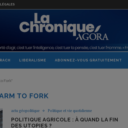
LÉGALES
RACH
LIBERALISME
ABONNEZ-VOUS GRATUITEMENT
to Fork"
ARM TO FORK
actu géopolitique
Politique et vie quotidienne
POLITIQUE AGRICOLE : À QUAND LA FIN
DES UTOPIES ?