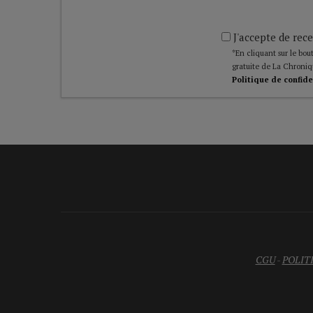
J'accepte de rece
*En cliquant sur le bout
gratuite de La Chroniq
Politique de confide
CGU
-
POLIT