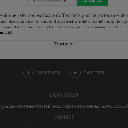
JE VALIDE
voir une sélection exclusive d'offres de la part de partenaires d
on ci-dessus, j’accepte que mon e-mail saisi soit utilisé, traité et exploité pour que je reço
ue Agora et mon Guide Spécial. A tout moment, vous pourrez vous désinscrire de La Chro
ntialité
.
Trustpilot
FACEBOOK
TWITTER
LIENS UTILES
IQUE DE CONFIDENTIALITÉ
-
POLITIQUE DES COOKIES
-
MENTIONS LÉ
CONTACT